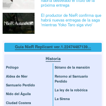
habría desvelado el título de la
próxima entrega
El productor de NieR confirma que
habrá nuevas entregas de la saga
'mientras Yoko Taro siga vivo'
Guía NieR Replicant ver.1.22474487139...
Historia
Prólogo
Sótano de la mansión
Aldea de Nier
Retorno al Santuario
Perdido
Santuario Perdido
La ley de la robótica
Nido del Águila
La Sirena
Ciudad Costera