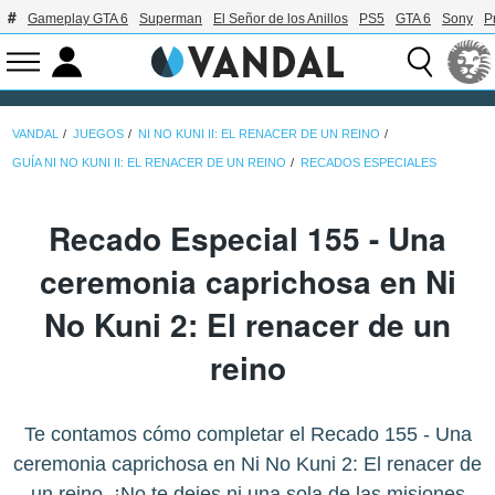
Gameplay GTA 6
Superman
El Señor de los Anillos
PS5
GTA 6
Sony
P
VANDAL
JUEGOS
NI NO KUNI II: EL RENACER DE UN REINO
GUÍA NI NO KUNI II: EL RENACER DE UN REINO
RECADOS ESPECIALES
Recado Especial 155 - Una
ceremonia caprichosa en Ni
No Kuni 2: El renacer de un
reino
Te contamos cómo completar el Recado 155 - Una
ceremonia caprichosa en Ni No Kuni 2: El renacer de
un reino. ¡No te dejes ni una sola de las misiones