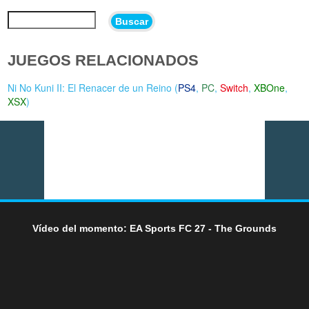
Buscar
JUEGOS RELACIONADOS
Ni No Kuni II: El Renacer de un Reino (
PS4
,
PC
,
Switch
,
XBOne
,
XSX
)
Vídeo del momento: EA Sports FC 27 - The Grounds