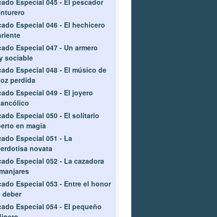
ado Especial 045 - El pescador
nturero
ado Especial 046 - El hechicero
riente
ado Especial 047 - Un armero
 sociable
ado Especial 048 - El músico de
voz perdida
ado Especial 049 - El joyero
ancólico
ado Especial 050 - El solitario
erto en magia
ado Especial 051 - La
erdotisa novata
ado Especial 052 - La cazadora
manjares
ado Especial 053 - Entre el honor
l deber
ado Especial 054 - El pequeño
dinero