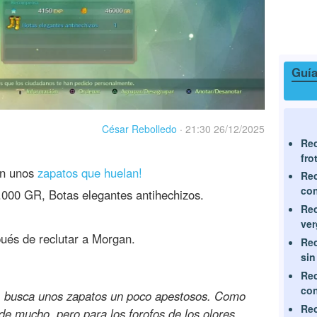
Guía
César Rebolledo
·
21:30 26/12/2025
Rec
fro
an unos
zapatos que huelan!
Rec
con
000 GR, Botas elegantes antihechizos.
Rec
ve
ués de reclutar a Morgan.
Rec
sin
Rec
co
, busca unos zapatos un poco apestosos. Como
Rec
de mucho, pero para los forofos de los olores