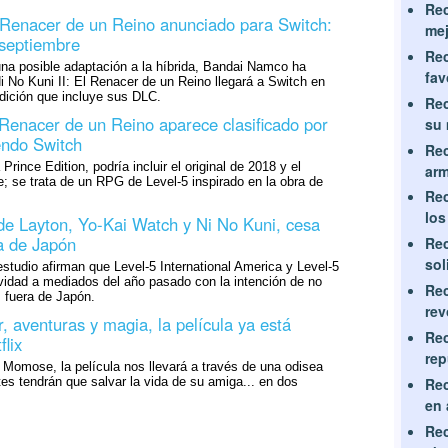
Rec
l Renacer de un Reino anunciado para Switch:
mej
 septiembre
Rec
na posible adaptación a la híbrida, Bandai Namco ha
fav
 No Kuni II: El Renacer de un Reino llegará a Switch en
dición que incluye sus DLC.
Rec
 Renacer de un Reino aparece clasificado por
su
ndo Switch
Rec
Prince Edition, podría incluir el original de 2018 y el
arm
; se trata de un RPG de Level-5 inspirado en la obra de
Rec
los
 de Layton, Yo-Kai Watch y Ni No Kuni, cesa
ra de Japón
Rec
sol
studio afirman que Level-5 International America y Level-5
vidad a mediados del año pasado con la intención de no
Rec
s fuera de Japón.
rev
, aventuras y magia, la película ya está
Rec
flix
re
i Momose, la película nos llevará a través de una odisea
s tendrán que salvar la vida de su amiga... en dos
Rec
en 
Rec