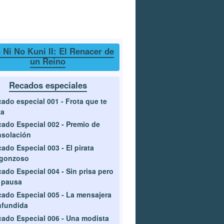
 Ni No Kuni II: El Renacer de
un Reino
Recados especiales
ado especial 001 - Frota que te
ta
ado Especial 002 - Premio de
solación
ado Especial 003 - El pirata
rgonzoso
ado Especial 004 - Sin prisa pero
 pausa
ado Especial 005 - La mensajera
nfundida
ado Especial 006 - Una modista