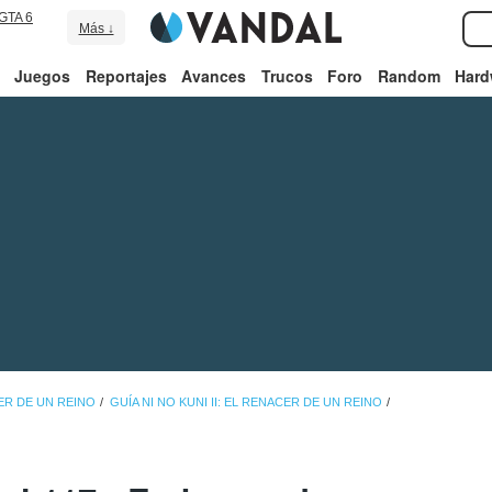
GTA 6
Más ↓
Juegos
Reportajes
Avances
Trucos
Foro
Random
Hard
CER DE UN REINO
GUÍA NI NO KUNI II: EL RENACER DE UN REINO