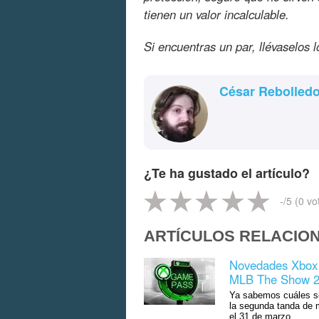
tienen un valor incalculable.
Si encuentras un par, llévaselos l
César Rebolled
¿Te ha gustado el artículo?
-
/5 (
0
vo
ARTÍCULOS RELACIO
Novedades Xbox G
MLB The Show 
Ya sabemos cuáles s
la segunda tanda de m
el 31 de marzo.