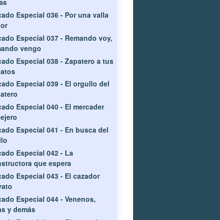
as
ado Especial 036 - Por una valla
or
ado Especial 037 - Remando voy,
mando vengo
ado Especial 038 - Zapatero a tus
atos
ado Especial 039 - El orgullo del
atero
ado Especial 040 - El mercader
lejero
ado Especial 041 - En busca del
llo
ado Especial 042 - La
structora que espera
ado Especial 043 - El cazador
vato
ado Especial 044 - Venenos,
as y demás