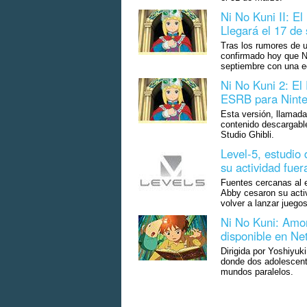
Ni No Kuni II: E
Llegará el 17 de
Tras los rumores de u
confirmado hoy que Ni
septiembre con una e
Ni No Kuni 2: El
ESRB para Ninte
Esta versión, llamada 
contenido descargable
Studio Ghibli.
Level-5, estudio
su actividad fue
Fuentes cercanas al e
Abby cesaron su acti
volver a lanzar juego
Ni No Kuni: Amor
disponible en Net
Dirigida por Yoshiyuk
donde dos adolescente
mundos paralelos.