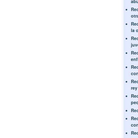
abu
Rec
otr
Rec
la 
Rec
juv
Rec
enf
Rec
con
Rec
rey
Rec
peq
Rec
Rec
co
Rec