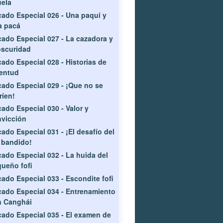
ela
ado Especial 026 - Una paquí y
a pacá
ado Especial 027 - La cazadora y
oscuridad
ado Especial 028 - Historias de
entud
ado Especial 029 - ¡Que no se
ríen!
ado Especial 030 - Valor y
vicción
ado Especial 031 - ¡El desafío del
 bandido!
ado Especial 032 - La huida del
ueño fofi
ado Especial 033 - Escondite fofi
ado Especial 034 - Entrenamiento
n Canghái
ado Especial 035 - El examen de