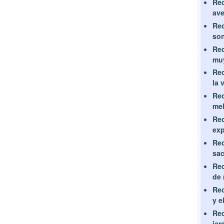
Rec
ave
Rec
son
Rec
muy
Rec
la 
Rec
mel
Rec
exp
Rec
sac
Rec
de 
Rec
y e
Rec
jar