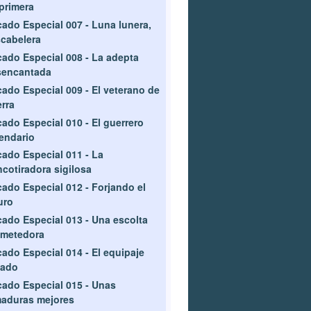
primera
ado Especial 007 - Luna lunera,
cabelera
ado Especial 008 - La adepta
sencantada
ado Especial 009 - El veterano de
rra
ado Especial 010 - El guerrero
endario
ado Especial 011 - La
ncotiradora sigilosa
ado Especial 012 - Forjando el
uro
ado Especial 013 - Una escolta
ometedora
ado Especial 014 - El equipaje
bado
ado Especial 015 - Unas
aduras mejores