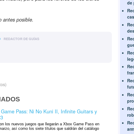
de 
Rec
cas
o antes posible.
Rec
de
o
Rec
REDACTOR DE GUÍAS
gue
Rec
leg
Rec
fra
Rec
tos)
fut
Rec
NADOS
pr
Rec
ame Pass: Ni No Kuni II, Infinite Guitars y
ro
23
Rec
on los nuevos juegos que llegarán a Xbox Game Pass en
arm
arzo, así como los siete títulos que saldrán del catálogo