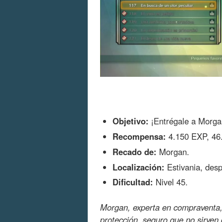
Objetivo:
¡Entrégale a Morg
Recompensa:
4.150 EXP, 46.
Recado de:
Morgan.
Localización:
Estivania, desp
Dificultad:
Nivel 45.
Morgan, experta en compraventa
protección, seguro que no sirven 