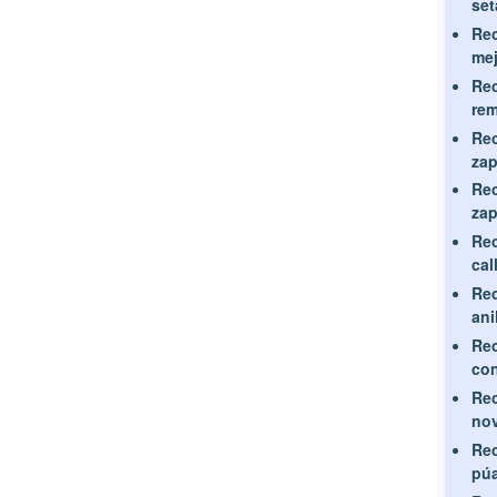
set
Rec
mej
Rec
re
Rec
zap
Rec
zap
Rec
cal
Rec
ani
Rec
con
Rec
no
Rec
pú