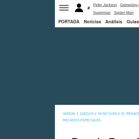
Peter Jackson
Gameplay 
Superman
Spider-Man
PORTADA
Noticias
Análisis
Guías
VANDAL
JUEGOS
NI NO KUNI II: EL RENA
RECADOS ESPECIALES