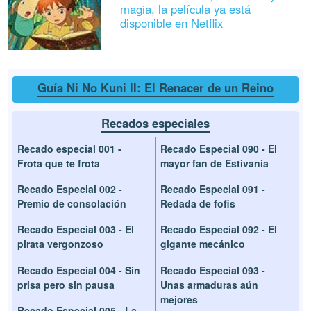
magia, la película ya está
disponible en Netflix
Guía Ni No Kuni II: El Renacer de un Reino
Recados especiales
Recado especial 001 -
Recado Especial 090 - El
Frota que te frota
mayor fan de Estivania
Recado Especial 002 -
Recado Especial 091 -
Premio de consolación
Redada de fofis
Recado Especial 003 - El
Recado Especial 092 - El
pirata vergonzoso
gigante mecánico
Recado Especial 004 - Sin
Recado Especial 093 -
prisa pero sin pausa
Unas armaduras aún
mejores
Recado Especial 005 - La