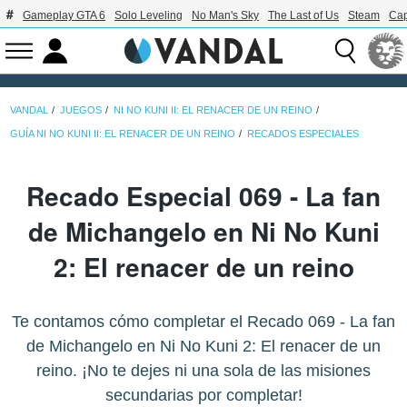
Gameplay GTA 6
Solo Leveling
No Man's Sky
The Last of Us
Steam
Ca
VANDAL
JUEGOS
NI NO KUNI II: EL RENACER DE UN REINO
GUÍA NI NO KUNI II: EL RENACER DE UN REINO
RECADOS ESPECIALES
Recado Especial 069 - La fan
de Michangelo en Ni No Kuni
2: El renacer de un reino
Te contamos cómo completar el Recado 069 - La fan
de Michangelo en Ni No Kuni 2: El renacer de un
reino. ¡No te dejes ni una sola de las misiones
secundarias por completar!