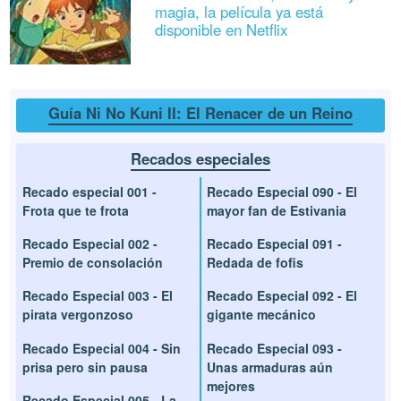
magia, la película ya está
disponible en Netflix
Guía Ni No Kuni II: El Renacer de un Reino
Recados especiales
Recado especial 001 -
Recado Especial 090 - El
Frota que te frota
mayor fan de Estivania
Recado Especial 002 -
Recado Especial 091 -
Premio de consolación
Redada de fofis
Recado Especial 003 - El
Recado Especial 092 - El
pirata vergonzoso
gigante mecánico
Recado Especial 004 - Sin
Recado Especial 093 -
prisa pero sin pausa
Unas armaduras aún
mejores
Recado Especial 005 - La