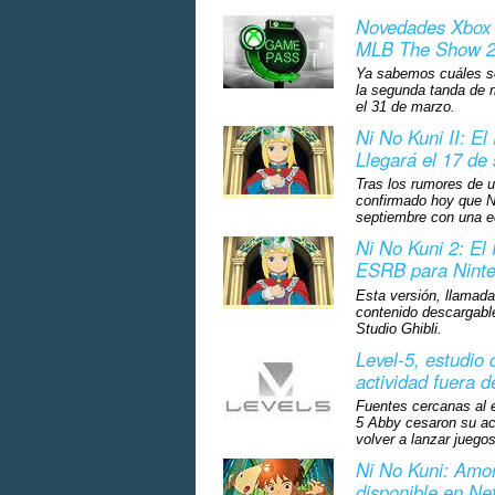
Novedades Xbox G
MLB The Show 
Ya sabemos cuáles s
la segunda tanda de m
el 31 de marzo.
Ni No Kuni II: E
Llegará el 17 de
Tras los rumores de u
confirmado hoy que Ni
septiembre con una e
Ni No Kuni 2: El
ESRB para Ninte
Esta versión, llamada 
contenido descargable
Studio Ghibli.
Level-5, estudio
actividad fuera 
Fuentes cercanas al e
5 Abby cesaron su ac
volver a lanzar juego
Ni No Kuni: Amor,
disponible en Net