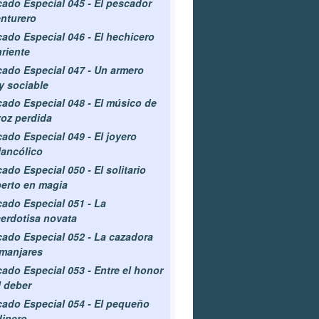
ado Especial 045 - El pescador
nturero
ado Especial 046 - El hechicero
riente
ado Especial 047 - Un armero
 sociable
ado Especial 048 - El músico de
voz perdida
ado Especial 049 - El joyero
ancólico
ado Especial 050 - El solitario
erto en magia
ado Especial 051 - La
erdotisa novata
ado Especial 052 - La cazadora
manjares
ado Especial 053 - Entre el honor
l deber
ado Especial 054 - El pequeño
dinero