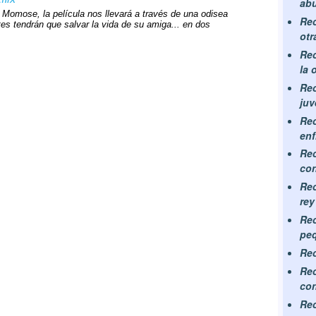
abu
i Momose, la película nos llevará a través de una odisea
Rec
s tendrán que salvar la vida de su amiga... en dos
otr
Rec
la 
Rec
juv
Rec
enf
Rec
con
Rec
rey
Rec
peq
Rec
Rec
co
Rec