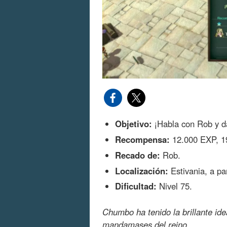
Objetivo:
¡Habla con Rob y da
Recompensa:
12.000 EXP, 19
Recado de:
Rob.
Localización:
Estivania, a par
Dificultad:
Nivel 75.
Chumbo ha tenido la brillante ide
mandamases del reino.