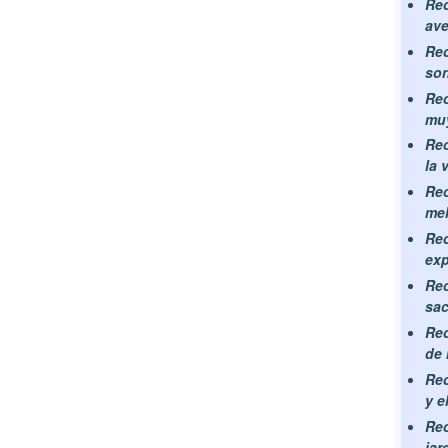
Rec
ave
Rec
son
Rec
muy
Rec
la 
Rec
mel
Rec
exp
Rec
sac
Rec
de 
Rec
y e
Rec
jar