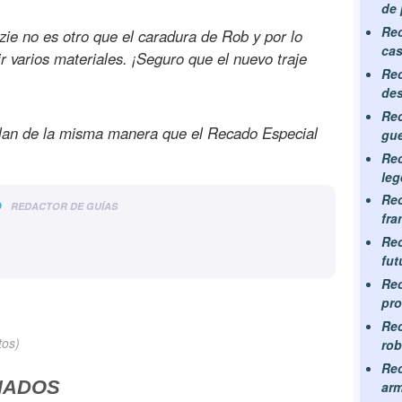
de 
Rec
zie no es otro que el caradura de Rob y por lo
cas
ir varios materiales. ¡Seguro que el nuevo traje
Rec
de
Rec
llan de la misma manera que el Recado Especial
gue
Rec
leg
Rec
o
REDACTOR DE GUÍAS
fra
Rec
fut
Rec
pr
Rec
tos)
ro
Rec
NADOS
arm