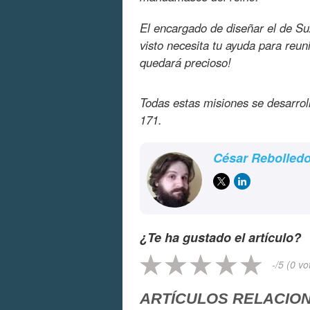
El encargado de diseñar el de Su
visto necesita tu ayuda para reun
quedará precioso!
Todas estas misiones se desarro
171.
César Rebolled
¿Te ha gustado el artículo?
-
/5 (
0
vo
ARTÍCULOS RELACIO