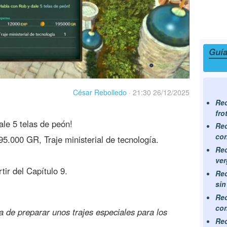
Guía
César Rebolledo
·
21:30 26/12/2025
Rec
fro
le 5 telas de peón!
Rec
con
5.000 GR, Traje ministerial de tecnología.
Rec
ve
tir del Capítulo 9.
Rec
sin
Rec
co
a de preparar unos trajes especiales para los
Rec