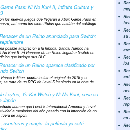
Rec
ame Pass: Ni No Kuni II, Infinite Guitars y
mej
23
Rec
on los nuevos juegos que llegarán a Xbox Game Pass en
fav
arzo, así como los siete títulos que saldrán del catálogo
Rec
l Renacer de un Reino anunciado para Switch:
su
 septiembre
Rec
na posible adaptación a la híbrida, Bandai Namco ha
arm
 No Kuni II: El Renacer de un Reino llegará a Switch en
Rec
dición que incluye sus DLC.
los
 Renacer de un Reino aparece clasificado por
ndo Switch
Rec
sol
Prince Edition, podría incluir el original de 2018 y el
; se trata de un RPG de Level-5 inspirado en la obra de
Rec
rev
 de Layton, Yo-Kai Watch y Ni No Kuni, cesa su
Rec
de Japón
re
studio afirman que Level-5 International America y Level-
Rec
tividad a mediados del año pasado con la intención de no
s fuera de Japón.
en 
 aventuras y magia, la película ya está
Rec
flix