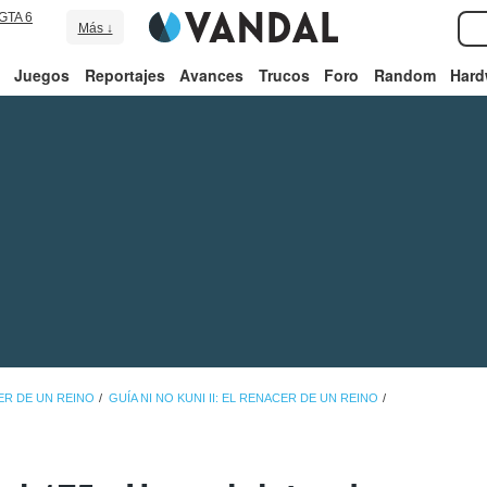
GTA 6
Más ↓
Juegos
Reportajes
Avances
Trucos
Foro
Random
Hard
CER DE UN REINO
GUÍA NI NO KUNI II: EL RENACER DE UN REINO