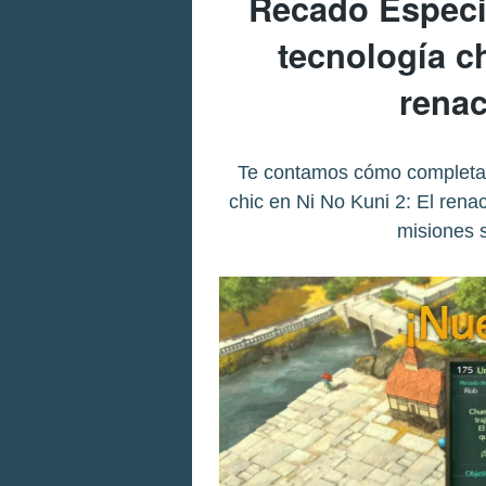
Recado Especia
tecnología ch
renac
Te contamos cómo completar
chic en Ni No Kuni 2: El renac
misiones 