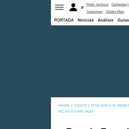
Peter Jackson
Gameplay 
Superman
Spider-Man
PORTADA
Noticias
Análisis
Guías
VANDAL
JUEGOS
NI NO KUNI II: EL RENA
RECADOS ESPECIALES