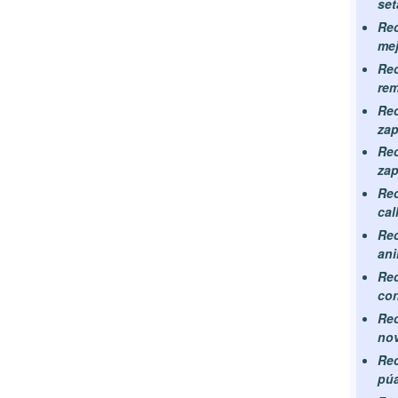
set
Rec
mej
Rec
re
Rec
zap
Rec
zap
Rec
cal
Rec
ani
Rec
con
Rec
no
Rec
pú