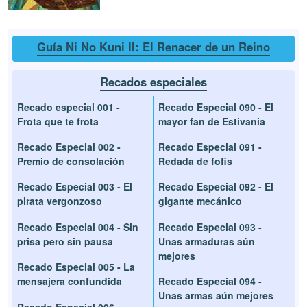
Guía Ni No Kuni II: El Renacer de un Reino
Recados especiales
Recado especial 001 -
Recado Especial 090 - El
Frota que te frota
mayor fan de Estivania
Recado Especial 002 -
Recado Especial 091 -
Premio de consolación
Redada de fofis
Recado Especial 003 - El
Recado Especial 092 - El
pirata vergonzoso
gigante mecánico
Recado Especial 004 - Sin
Recado Especial 093 -
prisa pero sin pausa
Unas armaduras aún
mejores
Recado Especial 005 - La
mensajera confundida
Recado Especial 094 -
Unas armas aún mejores
Recado Especial 006 -