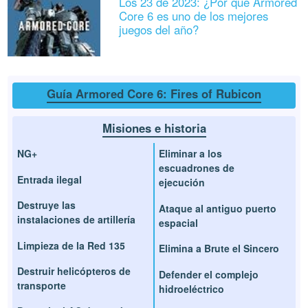
Los 23 de 2023: ¿Por qué Armored
Core 6 es uno de los mejores
juegos del año?
Guía Armored Core 6: Fires of Rubicon
Misiones e historia
NG+
Eliminar a los
escuadrones de
Entrada ilegal
ejecución
Destruye las
Ataque al antiguo puerto
instalaciones de artillería
espacial
Limpieza de la Red 135
Elimina a Brute el Sincero
Destruir helicópteros de
Defender el complejo
transporte
hidroeléctrico