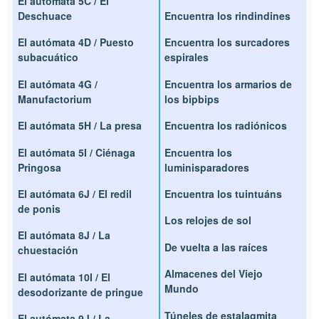
El autómata 5C / El
Deschuace
Encuentra los rindindines
El autómata 4D / Puesto
Encuentra los surcadores
subacuático
espirales
El autómata 4G /
Encuentra los armarios de
Manufactorium
los bipbips
El autómata 5H / La presa
Encuentra los radiónicos
El autómata 5I / Ciénaga
Encuentra los
Pringosa
luminisparadores
El autómata 6J / El redil
Encuentra los tuintuáns
de ponis
Los relojes de sol
El autómata 8J / La
De vuelta a las raíces
chuestación
Almacenes del Viejo
El autómata 10I / El
Mundo
desodorizante de pringue
Túneles de estalagmita
El autómata 9J / La