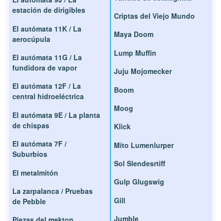
estación de dirigibles
Criptas del Viejo Mundo
El autómata 11K / La
Maya Doom
aerocúpula
Lump Muffin
El autómata 11G / La
fundidora de vapor
Juju Mojomecker
El autómata 12F / La
Boom
central hidroeléctrica
Moog
El autómata 9E / La planta
de chispas
Klick
El autómata 7F /
Mito Lumenlurper
Suburbios
Sol Slendesrtiff
El metalmitón
Gulp Glugswig
La zarpalanca / Pruebas
Gill
de Pebble
Jumble
Piezas del mekton