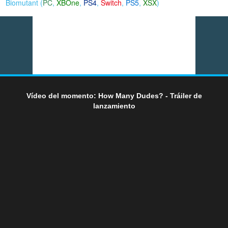
Biomutant (
PC
,
XBOne
,
PS4
,
Switch
,
PS5
,
XSX
)
Vídeo del momento: How Many Dudes? - Tráiler de
lanzamiento