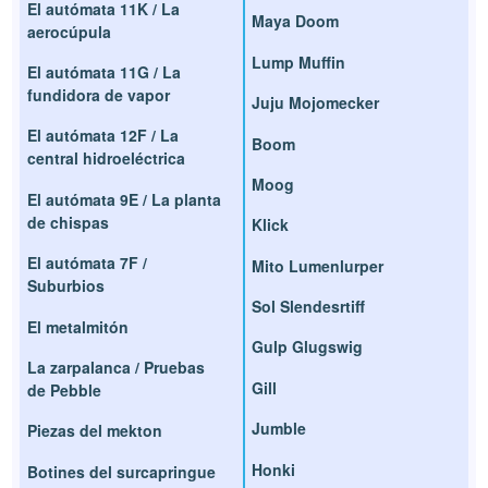
El autómata 11K / La
Maya Doom
aerocúpula
Lump Muffin
El autómata 11G / La
fundidora de vapor
Juju Mojomecker
El autómata 12F / La
Boom
central hidroeléctrica
Moog
El autómata 9E / La planta
de chispas
Klick
El autómata 7F /
Mito Lumenlurper
Suburbios
Sol Slendesrtiff
El metalmitón
Gulp Glugswig
La zarpalanca / Pruebas
Gill
de Pebble
Jumble
Piezas del mekton
Honki
Botines del surcapringue