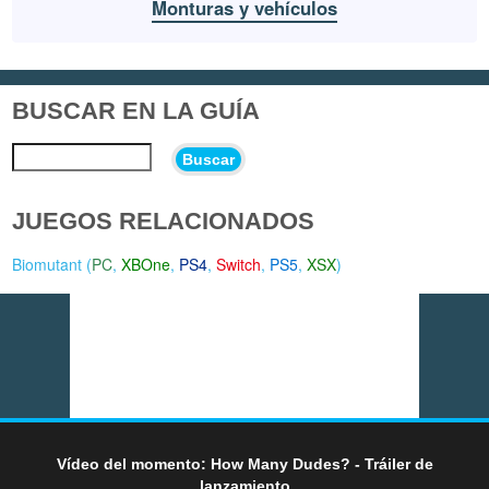
Monturas y vehículos
BUSCAR EN LA GUÍA
Buscar
JUEGOS RELACIONADOS
Biomutant (
PC
,
XBOne
,
PS4
,
Switch
,
PS5
,
XSX
)
Vídeo del momento: How Many Dudes? - Tráiler de
lanzamiento