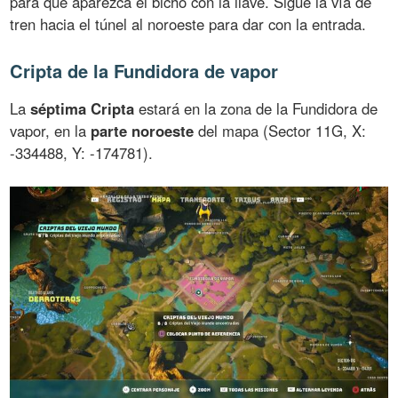
para que aparezca el bicho con la llave. Sigue la vía de
tren hacia el túnel al noroeste para dar con la entrada.
Cripta de la Fundidora de vapor
La
séptima Cripta
estará en la zona de la Fundidora de
vapor, en la
parte noroeste
del mapa (Sector 11G, X:
-334488, Y: -174781).