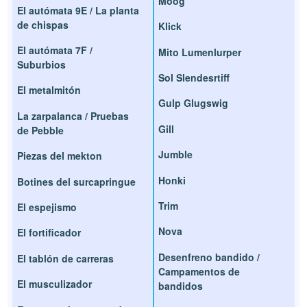
Moog
El autómata 9E / La planta
de chispas
Klick
El autómata 7F /
Mito Lumenlurper
Suburbios
Sol Slendesrtiff
El metalmitón
Gulp Glugswig
La zarpalanca / Pruebas
Gill
de Pebble
Jumble
Piezas del mekton
Honki
Botines del surcapringue
Trim
El espejismo
Nova
El fortificador
Desenfreno bandido /
El tablón de carreras
Campamentos de
El musculizador
bandidos