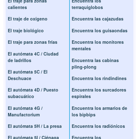
El traje para zonas
Encuentra los
calientes
terraquiglobos
El traje de oxígeno
Encuentra las cajazudas
El traje biológico
Encuentra los guisaondas
El traje para zonas frías
Encuentra los monitores
mentales
El autómata 4C / Ciudad
de ladrillos
Encuentra las cabinas
pling-plong
El autómata 5C / El
Deschuace
Encuentra los rindindines
El autómata 4D / Puesto
Encuentra los surcadores
subacuático
espirales
El autómata 4G /
Encuentra los armarios de
Manufactorium
los bipbips
El autómata 5H / La presa
Encuentra los radiónicos
El autómata 5I / Ciénaga
Encuentra los