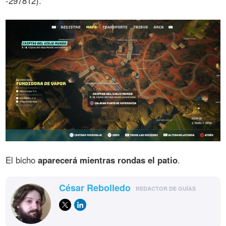
-297812).
El bicho
aparecerá mientras rondas el patio
.
César Rebolledo
REDACTOR DE GUÍAS