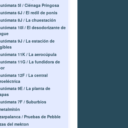
autómata 5I / Ciénaga Pringosa
autómata 6J / El redil de ponis
autómata 8J / La chuestación
autómata 10I / El desodorizante de
ngue
autómata 9J / La estación de
igibles
autómata 11K / La aerocúpula
autómata 11G / La fundidora de
por
autómata 12F / La central
roeléctrica
autómata 9E / La planta de
spas
autómata 7F / Suburbios
metalmitón
zarpalanca / Pruebas de Pebble
zas del mekton