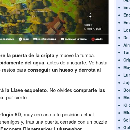
Enc
Enc
Enc
Los
De 
Alm
Tún
re la puerta de la cripta
y mueve la tumba.
Cri
ápidamente del agua
, antes de ahogarte. Ve hasta
Ma
s restos para
conseguir un hueso y derrota al
Lu
Ju
rá la Llave esqueleto
. No olvides
comprarle las
Bo
io
, por cierto.
Mo
Kli
Mit
efugio 5D
, muy cercano a tu posición actual.
Sol
nemigos y, tras una puerta cerrada con un puzzle
Gu
a Escopeta Disperserker Lukspewbor
.