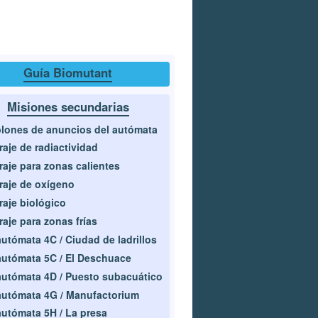
Guía Biomutant
Misiones secundarias
lones de anuncios del autómata
traje de radiactividad
traje para zonas calientes
traje de oxígeno
traje biológico
traje para zonas frías
autómata 4C / Ciudad de ladrillos
autómata 5C / El Deschuace
autómata 4D / Puesto subacuático
autómata 4G / Manufactorium
autómata 5H / La presa