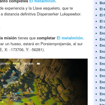
anto completes
El metalmitón
.
Bot
 experiencia y la Llave esqueleto, que te
El 
 a distancia definitiva Disperserker Lukspewbor.
El 
El 
k
El 
Enc
la misión
tienes que
completar
El metalmitón
.
Enc
car un hueso, estará en Porsiemprejamás, al sur
Enc
E, X: -173706, Y: -56281).
Enc
Enc
Enc
Enc
Enc
Enc
Enc
Enc
Enc
bip