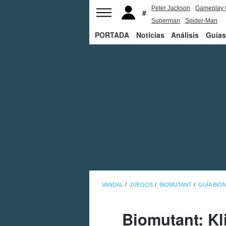
Peter Jackson
Gameplay 
Superman
Spider-Man
PORTADA
Noticias
Análisis
Guías
VANDAL
JUEGOS
BIOMUTANT
GUÍA BIO
Biomutant: Kl