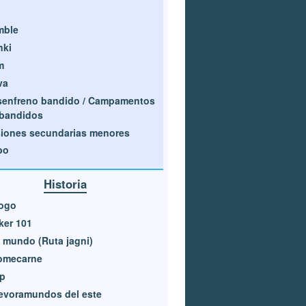
mble
nki
m
va
senfreno bandido / Campamentos
 bandidos
iones secundarias menores
bo
Historia
logo
ker 101
 mundo (Ruta jagni)
comecarne
p
evoramundos del este