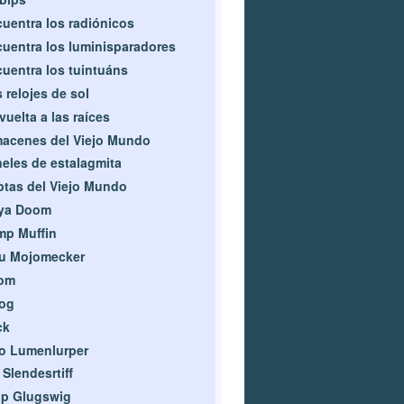
uentra los radiónicos
uentra los luminisparadores
uentra los tuintuáns
 relojes de sol
vuelta a las raíces
acenes del Viejo Mundo
eles de estalagmita
ptas del Viejo Mundo
ya Doom
mp Muffin
ju Mojomecker
om
og
ck
o Lumenlurper
 Slendesrtiff
lp Glugswig