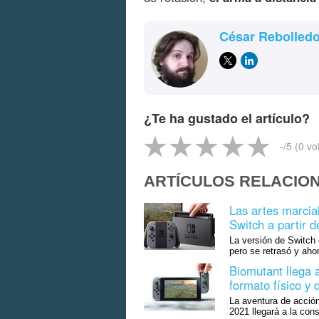
César Rebolled
¿Te ha gustado el artículo?
-
/5 (
0
vo
ARTÍCULOS RELACIO
Las artes marcia
Switch a partir 
La versión de Switch 
pero se retrasó y aho
Biomutant llega 
formato físico y d
La aventura de acció
2021 llegará a la con