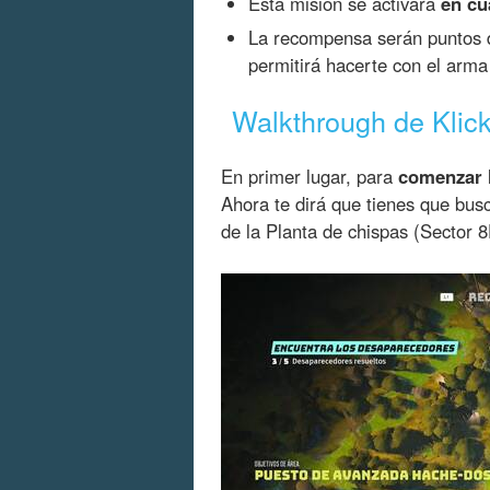
Esta misión se activará
en cu
La recompensa serán puntos de
permitirá hacerte con el arma
Walkthrough de Klic
En primer lugar, para
comenzar 
Ahora te dirá que tienes que bus
de la Planta de chispas (Sector 8