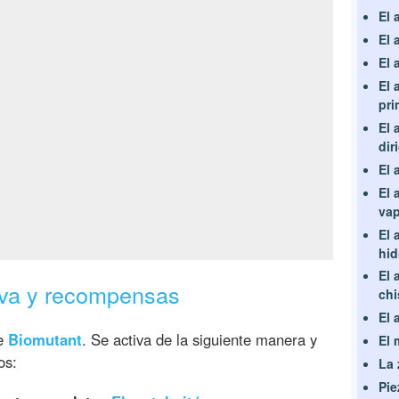
El 
El 
El 
El 
pri
El 
dir
El 
El 
va
El 
hid
El 
tiva y recompensas
chi
El 
de
Biomutant
. Se activa de la siguiente manera y
El 
os:
La 
Pie