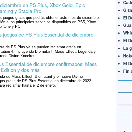
Cad
 diciembre en PS Plus, Xbox Gold, Epic
Giz
ming y Stadia Pro
El D
s juegos gratis que podrás obtener este mes de diciembre
ción a los principales servicios disponibles en PS5, Xbox
Guar
ox One y PC.
Whi
os juegos de PS Plus Essential de diciembre
El D
bre de PS Plus ya se pueden reclamar gratis en
La g
Station 4, incluyendo Biomutant, Mass Effect: Legendary
Nok
treno Divine Knockout.
El D
s Essential de diciembre confirmados: Mass
 Edition y dos más
Fin
zada de Mass Effect, Biomutant y el nuevo Divine
gos gratis de PS Plus Essential en diciembre de 2022.
ara reclamar hasta el 2 de enero.