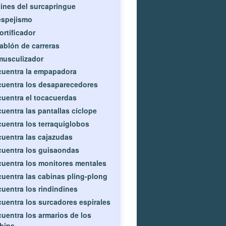
ines del surcapringue
espejismo
fortificador
tablón de carreras
musculizador
uentra la empapadora
uentra los desaparecedores
uentra el tocacuerdas
uentra las pantallas cíclope
uentra los terraquiglobos
uentra las cajazudas
uentra los guisaondas
uentra los monitores mentales
uentra las cabinas pling-plong
uentra los rindindines
uentra los surcadores espirales
uentra los armarios de los
bips