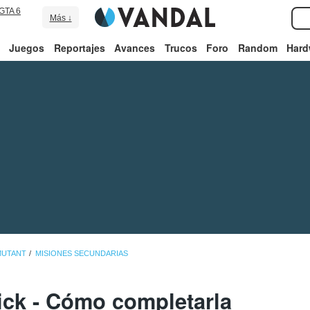
GTA 6
Más ↓
Juegos
Reportajes
Avances
Trucos
Foro
Random
Hard
MUTANT
MISIONES SECUNDARIAS
ick - Cómo completarla