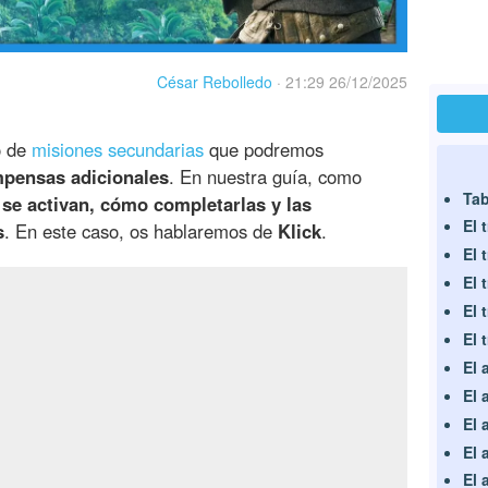
César Rebolledo
·
21:29 26/12/2025
o de
misiones secundarias
que podremos
pensas adicionales
. En nuestra guía, como
Tab
se activan, cómo completarlas y las
El 
s
. En este caso, os hablaremos de
Klick
.
El 
El 
El 
El 
El 
El 
El 
El 
El 