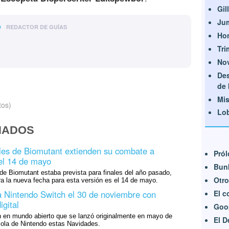
Gill
Ju
o
REDACTOR DE GUÍAS
Ho
Tri
No
De
de
Mis
tos)
Lo
NADOS
les de Biomutant extienden su combate a
Pró
del 14 de mayo
Bun
de Biomutant estaba prevista para finales del año pasado,
Otro
ra la nueva fecha para esta versión es el 14 de mayo.
a Nintendo Switch el 30 de noviembre con
El 
igital
Goo
n en mundo abierto que se lanzó originalmente en mayo de
El D
sola de Nintendo estas Navidades.