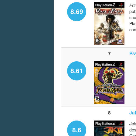
Pri
8.69
pub
su
Pla
con
7
Ps
8.61
8
Ja
Jak
8.6
des
Com