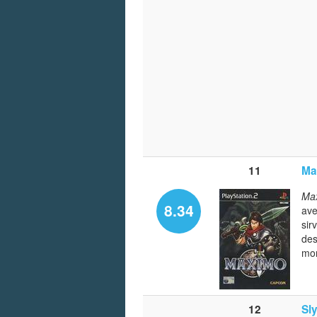
11
Ma
Max
8.34
ave
sir
des
mo
12
Sly