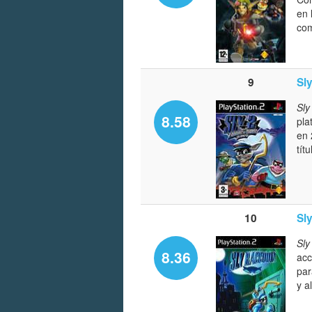
en 
com
9
Sl
Sly
8.58
pla
en 
tít
10
Sl
Sly
8.36
acc
par
y a