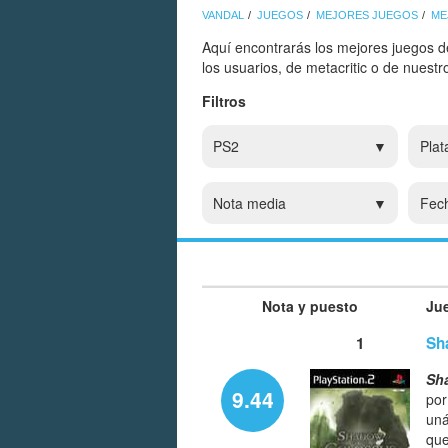
VANDAL
JUEGOS
MEJORES JUEGOS
ME
Aquí encontrarás los mejores juegos d
los usuarios, de metacritic o de nuest
Filtros
PS2
Plat
Nota media
Fec
Nota y puesto
Ju
1
Sh
Sh
9.44
por
uná
que