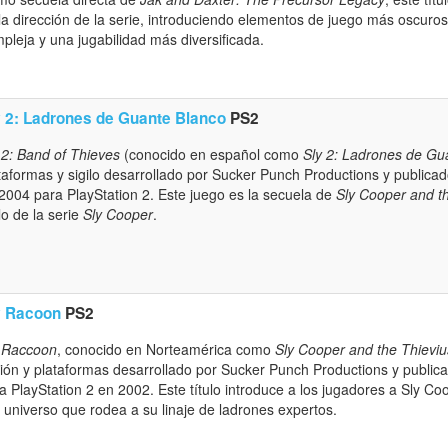
la dirección de la serie, introduciendo elementos de juego más oscuros
pleja y una jugabilidad más diversificada.
y 2: Ladrones de Guante Blanco
PS2
 2: Band of Thieves
(conocido en español como
Sly 2: Ladrones de Gu
taformas y sigilo desarrollado por Sucker Punch Productions y public
2004 para PlayStation 2. Este juego es la secuela de
Sly Cooper and t
ulo de la serie
Sly Cooper
.
y Racoon
PS2
 Raccoon
, conocido en Norteamérica como
Sly Cooper and the Thievi
ión y plataformas desarrollado por Sucker Punch Productions y publi
a PlayStation 2 en 2002. Este título introduce a los jugadores a Sly C
l universo que rodea a su linaje de ladrones expertos.