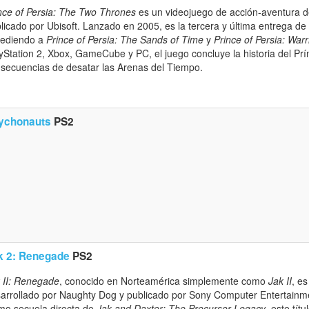
nce of Persia: The Two Thrones
es un videojuego de acción-aventura de
licado por Ubisoft. Lanzado en 2005, es la tercera y última entrega de 
cediendo a
Prince of Persia: The Sands of Time
y
Prince of Persia: Warr
yStation 2, Xbox, GameCube y PC, el juego concluye la historia del Prín
secuencias de desatar las Arenas del Tiempo.
ychonauts
PS2
k 2: Renegade
PS2
 II: Renegade
, conocido en Norteamérica simplemente como
Jak II
, e
arrollado por Naughty Dog y publicado por Sony Computer Entertainme
o secuela directa de
Jak and Daxter: The Precursor Legacy
, este tít