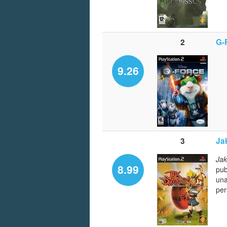
2
G-
9.26
3
Ja
Jak
8.99
pub
una
per