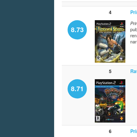
4
Pr
Pri
8.73
pub
ren
nar
5
Ra
8.71
6
Pr