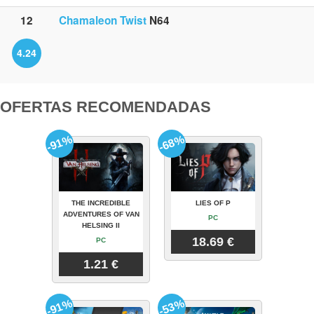
12
Chamaleon Twist
N64
4.24
OFERTAS RECOMENDADAS
-91%
-68%
THE INCREDIBLE
LIES OF P
ADVENTURES OF VAN
PC
HELSING II
18.69 €
PC
1.21 €
-91%
-53%