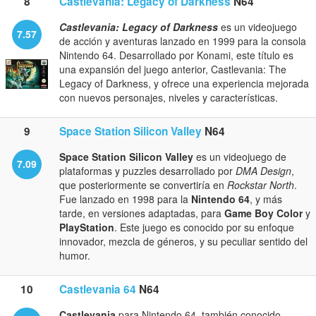
8
Castlevania: Legacy of Darkness
N64
Castlevania: Legacy of Darkness
es un videojuego
7.57
de acción y aventuras lanzado en 1999 para la consola
Nintendo 64. Desarrollado por Konami, este título es
una expansión del juego anterior, Castlevania: The
Legacy of Darkness, y ofrece una experiencia mejorada
con nuevos personajes, niveles y características.
9
Space Station Silicon Valley
N64
Space Station Silicon Valley
es un videojuego de
7.09
plataformas y puzzles desarrollado por
DMA Design
,
que posteriormente se convertiría en
Rockstar North
.
Fue lanzado en 1998 para la
Nintendo 64
, y más
tarde, en versiones adaptadas, para
Game Boy Color
y
PlayStation
. Este juego es conocido por su enfoque
innovador, mezcla de géneros, y su peculiar sentido del
humor.
10
Castlevania 64
N64
Castlevania
para Nintendo 64, también conocido