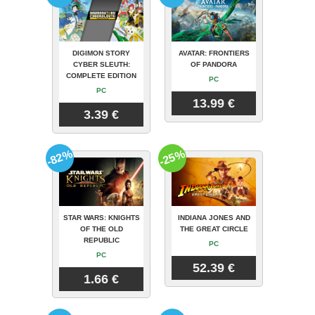
DIGIMON STORY
AVATAR: FRONTIERS
CYBER SLEUTH:
OF PANDORA
COMPLETE EDITION
PC
PC
13.99 €
3.39 €
-82%
-25%
STAR WARS: KNIGHTS
INDIANA JONES AND
OF THE OLD
THE GREAT CIRCLE
REPUBLIC
PC
PC
52.39 €
1.66 €