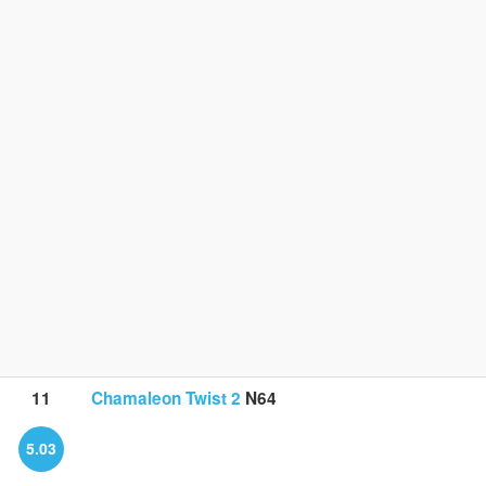
11
Chamaleon Twist 2
N64
5.03