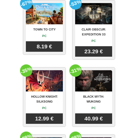
-67%
-53%
TOWN TO CITY
CLAIR OBSCUR:
EXPEDITION 33
PC
PC
8.19 €
23.29 €
-35%
-31%
HOLLOW KNIGHT:
BLACK MYTH:
SILKSONG
WUKONG
PC
PC
12.99 €
40.99 €
-28%
-38%