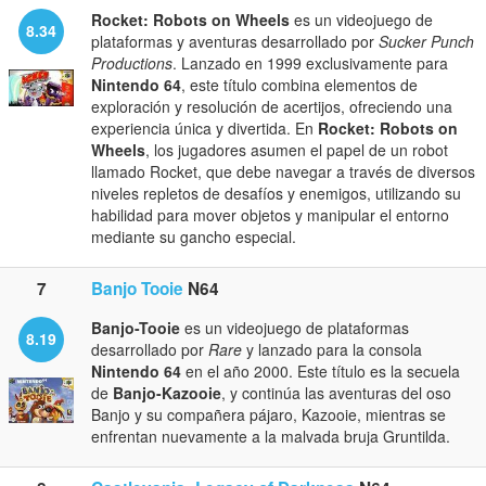
Rocket: Robots on Wheels
es un videojuego de
8.34
plataformas y aventuras desarrollado por
Sucker Punch
Productions
. Lanzado en 1999 exclusivamente para
Nintendo 64
, este título combina elementos de
exploración y resolución de acertijos, ofreciendo una
experiencia única y divertida. En
Rocket: Robots on
Wheels
, los jugadores asumen el papel de un robot
llamado Rocket, que debe navegar a través de diversos
niveles repletos de desafíos y enemigos, utilizando su
habilidad para mover objetos y manipular el entorno
mediante su gancho especial.
7
Banjo Tooie
N64
Banjo-Tooie
es un videojuego de plataformas
8.19
desarrollado por
Rare
y lanzado para la consola
Nintendo 64
en el año 2000. Este título es la secuela
de
Banjo-Kazooie
, y continúa las aventuras del oso
Banjo y su compañera pájaro, Kazooie, mientras se
enfrentan nuevamente a la malvada bruja Gruntilda.