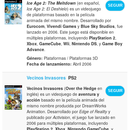
Ice Age 2: The Meltdown
(en español,
SEGUIR
Ice Age 2: El Deshielo
) es un videojuego
de plataformas basado en la película
animada del mismo nombre. Desarrollado por
Eurocom
,
Vivendi Games
y
Blue Sky Studios
, fue
lanzado en 2006. Este juego está disponible en
múltiples plataformas, incluyendo
PlayStation 2
,
Xbox
,
GameCube
,
Wii
,
Nintendo DS
, y
Game Boy
Advance
.
Género:
Plataformas / Plataformas 3D
Fecha de lanzamiento:
Abril 2006
Vecinos Invasores
PS2
Vecinos Invasores
(
Over the Hedge
en
SEGUIR
inglés) es un videojuego de
aventura y
acción
basado en la película animada del
mismo nombre producida por DreamWorks
Animation. Desarrollado por
Edge of Reality
y
publicado por
Activision
, el juego fue lanzado en
2006 para múltiples plataformas, incluyendo
PlayStation 2
,
Xbox
,
Nintendo GameCube
, y