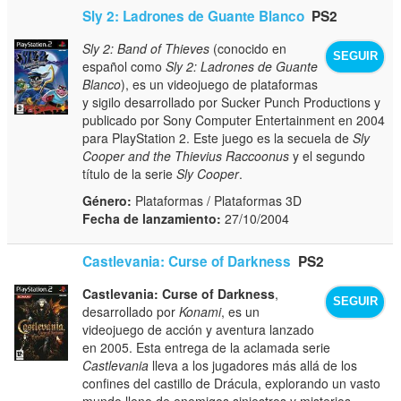
Sly 2: Ladrones de Guante Blanco
PS2
Sly 2: Band of Thieves
(conocido en
SEGUIR
español como
Sly 2: Ladrones de Guante
Blanco
), es un videojuego de plataformas
y sigilo desarrollado por Sucker Punch Productions y
publicado por Sony Computer Entertainment en 2004
para PlayStation 2. Este juego es la secuela de
Sly
Cooper and the Thievius Raccoonus
y el segundo
título de la serie
Sly Cooper
.
Género:
Plataformas / Plataformas 3D
Fecha de lanzamiento:
27/10/2004
Castlevania: Curse of Darkness
PS2
Castlevania: Curse of Darkness
,
SEGUIR
desarrollado por
Konami
, es un
videojuego de acción y aventura lanzado
en 2005. Esta entrega de la aclamada serie
Castlevania
lleva a los jugadores más allá de los
confines del castillo de Drácula, explorando un vasto
mundo lleno de enemigos siniestros y misterios