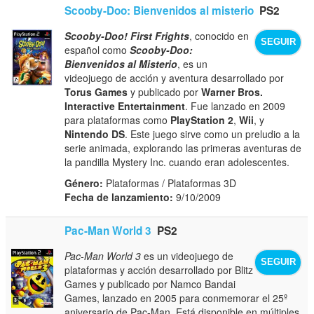
Scooby-Doo: Bienvenidos al misterio
PS2
Scooby-Doo! First Frights
, conocido en
SEGUIR
español como
Scooby-Doo:
Bienvenidos al Misterio
, es un
videojuego de acción y aventura desarrollado por
Torus Games
y publicado por
Warner Bros.
Interactive Entertainment
. Fue lanzado en 2009
para plataformas como
PlayStation 2
,
Wii
, y
Nintendo DS
. Este juego sirve como un preludio a la
serie animada, explorando las primeras aventuras de
la pandilla Mystery Inc. cuando eran adolescentes.
Género:
Plataformas / Plataformas 3D
Fecha de lanzamiento:
9/10/2009
Pac-Man World 3
PS2
Pac-Man World 3
es un videojuego de
SEGUIR
plataformas y acción desarrollado por Blitz
Games y publicado por Namco Bandai
Games, lanzado en 2005 para conmemorar el 25º
aniversario de Pac-Man. Está disponible en múltiples