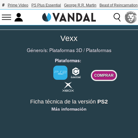
Prime Video
PS Plus Essential
George R.R. Martin
Beast of Reincarnation
Vexx
Género/s:
Plataformas 3D
/
Plataformas
Plataformas:
COMPRAR
Ficha técnica de la versión
PS2
Más información