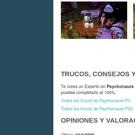
TRUCOS, CONSEJOS 
Te crees un Experto en
Psychonauts
puedas completarlo al 100%.
Todos los trucos de Psychonauts PC
Todos los trucos de Psychonauts PS2
OPINIONES Y VALORA
Última:
24/3/2006