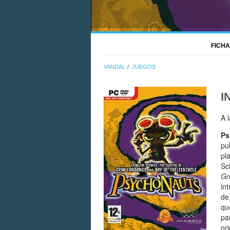
FICHA
VANDAL
JUEGOS
I
A 
Ps
pu
pl
Sc
Gr
in
de
qu
pa
or