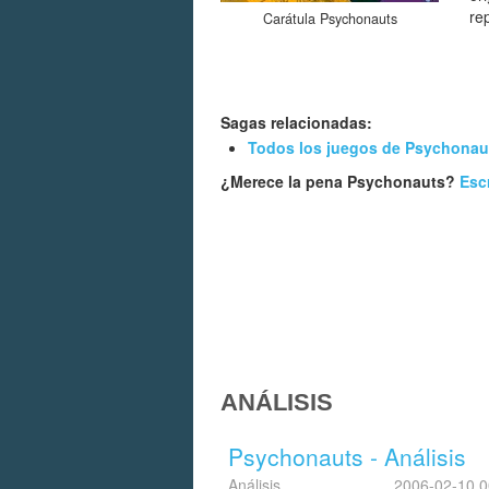
re
Carátula Psychonauts
Sagas relacionadas:
Todos los juegos de Psychonau
¿Merece la pena Psychonauts?
Esc
ANÁLISIS
Psychonauts - Análisis
Análisis
2006-02-10 0