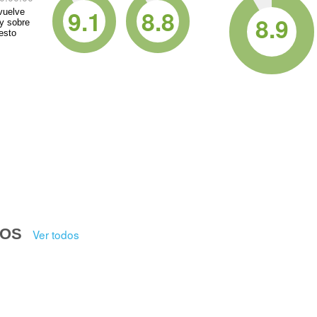
9.1
8.8
vuelve
8.9
 y sobre
esto
DOS
Ver todos