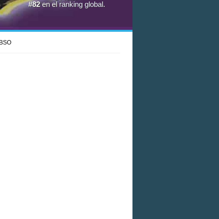
#82
en el
ranking global
.
BSO