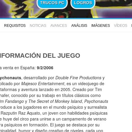
TRUCOS PC
LOGROS
REQUISITOS
NOTICIAS
AVANCES
ANÁLISIS
IMÁGENES
VÍDEOS
NFORMACIÓN DEL JUEGO
la venta en España:
9/2/2006
ychonauts
, desarrollado por
Double Fine Productions
y
blicado por
Majesco Entertainment
, es un videojuego de
ataformas y aventura lanzado en 2005. Creado por Tim
hafer, conocido por su trabajo en títulos clásicos como
im Fandango
y
The Secret of Monkey Island
,
Psychonauts
troduce a los jugadores en el mundo psíquico y surrealista
 Razputin Raz Aquato, un joven con habilidades psíquicas
e huye del circo para unirse a un campamento de verano
ra psíquicos en formación. El juego se destaca por su
iginalidad, humor y diseño creativo de niveles, cada uno