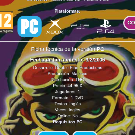
Plataformas:
CO
Ficha técnica de la versión
PC
Fecha de lanzamiento: 9/2/2006
Desarrollo:
Double Fine Productions
Producción:
Majesco
Distribución:
THQ
Precio: 44.95 €
Jugadores: 1
Formato: 1 DVD
Textos: Inglés
Voces: Inglés
Online: No
Requisitos PC