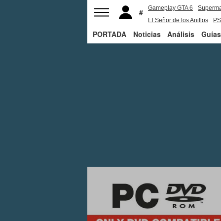
Gameplay GTA 6
Superm
El Señor de los Anillos
PS
PORTADA
Noticias
Análisis
Guías