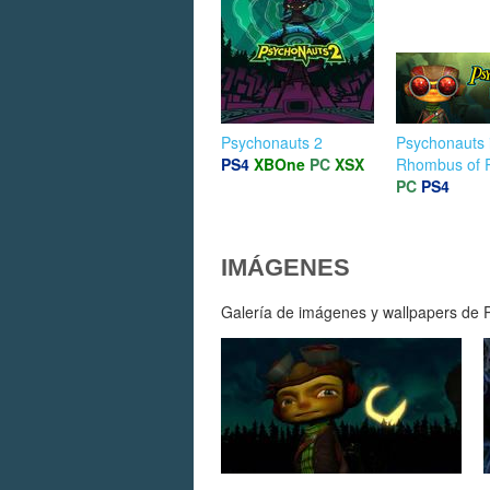
Psychonauts 2
Psychonauts 
PS4
XBOne
PC
XSX
Rhombus of 
PC
PS4
IMÁGENES
Galería de imágenes y wallpapers de P