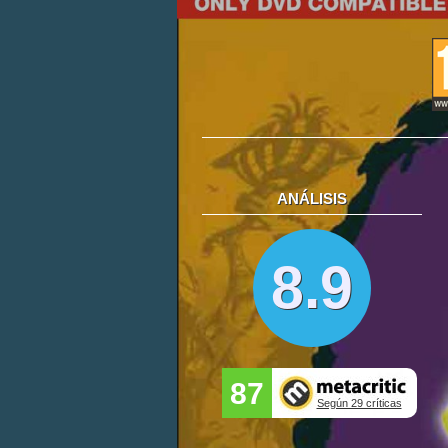
ANÁLISIS
8.9
87
Según 29 críticas