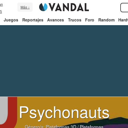
an
Más ↓
5
Juegos
Reportajes
Avances
Trucos
Foro
Random
Hard
Psychonauts
Género/s:
Plataformas 3D
/
Plataformas