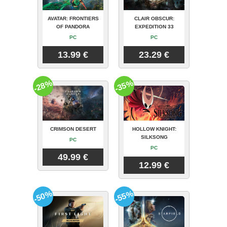
AVATAR: FRONTIERS
CLAIR OBSCUR:
OF PANDORA
EXPEDITION 33
PC
PC
13.99 €
23.29 €
-28%
-35%
CRIMSON DESERT
HOLLOW KNIGHT:
SILKSONG
PC
PC
49.99 €
12.99 €
-50%
-55%