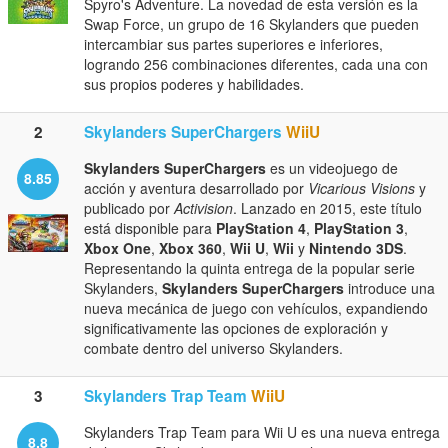
Spyro's Adventure. La novedad de esta versión es la
Swap Force, un grupo de 16 Skylanders que pueden
intercambiar sus partes superiores e inferiores,
logrando 256 combinaciones diferentes, cada una con
sus propios poderes y habilidades.
2
Skylanders SuperChargers
WiiU
Skylanders SuperChargers
es un videojuego de
8.85
acción y aventura desarrollado por
Vicarious Visions
y
publicado por
Activision
. Lanzado en 2015, este título
está disponible para
PlayStation 4
,
PlayStation 3
,
Xbox One
,
Xbox 360
,
Wii U
,
Wii
y
Nintendo 3DS
.
Representando la quinta entrega de la popular serie
Skylanders,
Skylanders SuperChargers
introduce una
nueva mecánica de juego con vehículos, expandiendo
significativamente las opciones de exploración y
combate dentro del universo Skylanders.
3
Skylanders Trap Team
WiiU
Skylanders Trap Team para Wii U es una nueva entrega
8.8