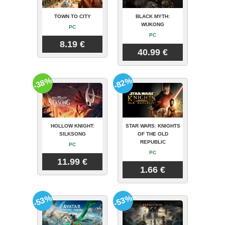
TOWN TO CITY
BLACK MYTH:
WUKONG
PC
PC
8.19 €
40.99 €
-38%
-82%
HOLLOW KNIGHT:
STAR WARS: KNIGHTS
SILKSONG
OF THE OLD
REPUBLIC
PC
PC
11.99 €
1.66 €
-53%
-53%