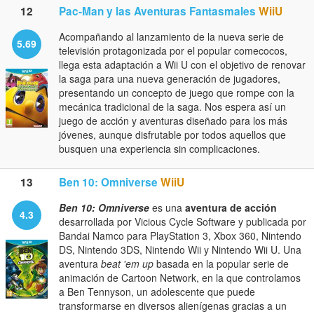
12
Pac-Man y las Aventuras Fantasmales
WiiU
Acompañando al lanzamiento de la nueva serie de
5.69
televisión protagonizada por el popular comecocos,
llega esta adaptación a Wii U con el objetivo de renovar
la saga para una nueva generación de jugadores,
presentando un concepto de juego que rompe con la
mecánica tradicional de la saga. Nos espera así un
juego de acción y aventuras diseñado para los más
jóvenes, aunque disfrutable por todos aquellos que
busquen una experiencia sin complicaciones.
13
Ben 10: Omniverse
WiiU
Ben 10: Omniverse
es una
aventura de acción
4.3
desarrollada por Vicious Cycle Software y publicada por
Bandai Namco para PlayStation 3, Xbox 360, Nintendo
DS, Nintendo 3DS, Nintendo Wii y Nintendo Wii U. Una
aventura
beat 'em up
basada en la popular serie de
animación de Cartoon Network, en la que controlamos
a Ben Tennyson, un adolescente que puede
transformarse en diversos alienígenas gracias a un