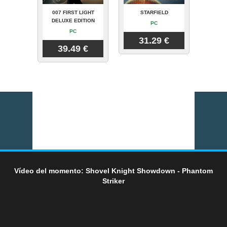
007 FIRST LIGHT
STARFIELD
DELUXE EDITION
PC
PC
31.29 €
39.49 €
Vídeo del momento: Shovel Knight Showdown - Phantom
Striker