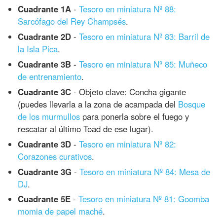
Cuadrante 1A
-
Tesoro en miniatura Nº 88:
Sarcófago del Rey Champsés
.
Cuadrante 2D
-
Tesoro en miniatura Nº 83: Barril de
la Isla Pica
.
Cuadrante 3B
-
Tesoro en miniatura Nº 85: Muñeco
de entrenamiento
.
Cuadrante 3C
- Objeto clave: Concha gigante
(puedes llevarla a la zona de acampada del
Bosque
de los murmullos
para ponerla sobre el fuego y
rescatar al último Toad de ese lugar).
Cuadrante 3D
-
Tesoro en miniatura Nº 82:
Corazones curativos
.
Cuadrante 3G
-
Tesoro en miniatura Nº 84: Mesa de
DJ
.
Cuadrante 5E
-
Tesoro en miniatura Nº 81: Goomba
momia de papel maché
.