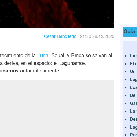
Guía 
César Rebolledo
·
21:30 26/12/2025
ntecimiento de la
Luna
, Squall y Rinoa se salvan al
La 
a deriva, en el espacio: el Lagunamov.
El 
gunamov
automáticamente.
Un 
Lag
Lo
De 
Gal
La 
Des
Lag
Pri