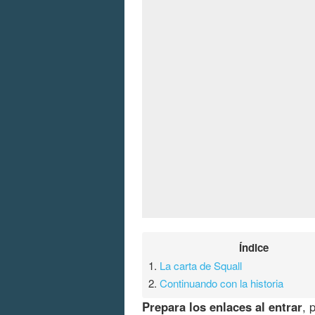
Índice
1.
La carta de Squall
2.
Continuando con la historia
Prepara los enlaces al entrar
, 