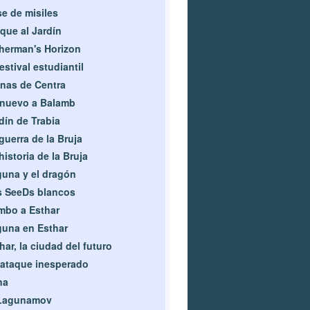
e de misiles
que al Jardín
herman's Horizon
festival estudiantil
nas de Centra
nuevo a Balamb
dín de Trabia
guerra de la Bruja
historia de la Bruja
una y el dragón
 SeeDs blancos
mbo a Esthar
una en Esthar
har, la ciudad del futuro
ataque inesperado
na
 Lagunamov