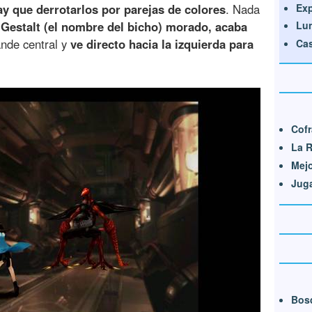
Exp
ay que derrotarlos por parejas de colores
. Nada
n
Gestalt (el nombre del bicho) morado, acaba
Lun
ande central y
ve directo hacia la izquierda para
Cas
Cofr
La R
Mejo
Juga
Bos