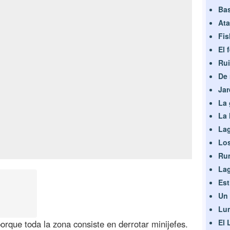
Bas
Ata
Fis
El 
Rui
De 
Jar
La 
La 
Lag
Los
Ru
Lag
Est
Un 
Lu
El
porque toda la zona consiste en derrotar minijefes.