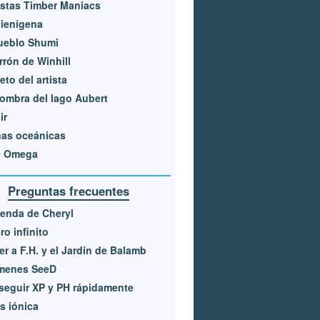
stas Timber Maniacs
lienígena
ueblo Shumi
arrón de Winhill
ieto del artista
ombra del lago Aubert
ir
nas oceánicas
e Omega
Preguntas frecuentes
ienda de Cheryl
ro infinito
er a F.H. y el Jardín de Balamb
menes SeeD
eguir XP y PH rápidamente
s iónica