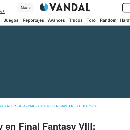
Más ↓
A 6
Juegos
Reportajes
Avances
Trucos
Foro
Random
Hard
MASTERED
GUÍA FINAL FANTASY VIII REMASTERED
HISTORIA
en Final Fantasy VIII: