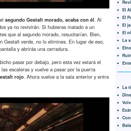
Revi
El A
El P
 el
segundo Gestalt morado, acaba con él
. Al
El j
dos ya no revivirán. Si hubieras matado a un
El n
ntes que al segundo morado, resucitarían. Bien,
La s
n Gestalt verde, no lo elimines. En lugar de eso,
Elno
 pantalla y abrirás una cerradura.
Rui
 bicho pasar por debajo, pero esta vez estará el
Ent
a las escaleras y vuelve a pasar por la puerta
stalt rojo
. Ahora vuelve a la sala anterior y entra
La t
Dine
Volv
Exá
Cons
Bala