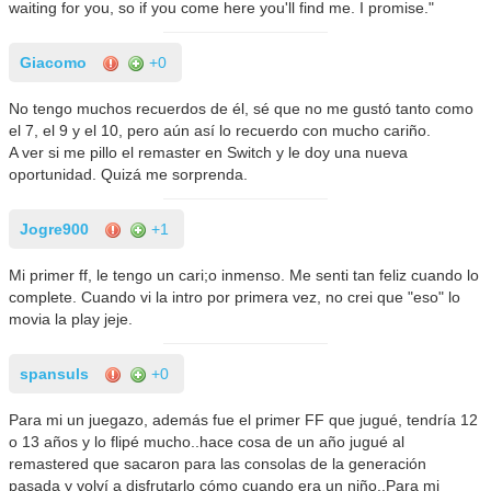
waiting for you, so if you come here you'll find me. I promise."
Giacomo
+0
No tengo muchos recuerdos de él, sé que no me gustó tanto como
el 7, el 9 y el 10, pero aún así lo recuerdo con mucho cariño.
A ver si me pillo el remaster en Switch y le doy una nueva
oportunidad. Quizá me sorprenda.
Jogre900
+1
Mi primer ff, le tengo un cari;o inmenso. Me senti tan feliz cuando lo
complete. Cuando vi la intro por primera vez, no crei que "eso" lo
movia la play jeje.
spansuls
+0
Para mi un juegazo, además fue el primer FF que jugué, tendría 12
o 13 años y lo flipé mucho..hace cosa de un año jugué al
remastered que sacaron para las consolas de la generación
pasada y volví a disfrutarlo cómo cuando era un niño..Para mi