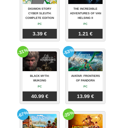
DIGIMON STORY
THE INCREDIBLE
CYBER SLEUTH:
ADVENTURES OF VAN
COMPLETE EDITION
HELSING II
PC
PC
3.39 €
1.21 €
-31%
-53%
BLACK MYTH:
AVATAR: FRONTIERS
WUKONG
OF PANDORA
PC
PC
40.99 €
13.99 €
-67%
-25%