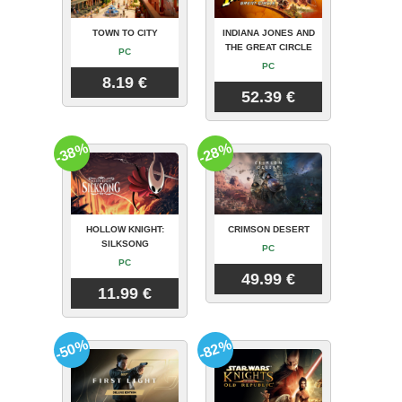
TOWN TO CITY
INDIANA JONES AND
THE GREAT CIRCLE
PC
PC
8.19 €
52.39 €
-38%
-28%
HOLLOW KNIGHT:
CRIMSON DESERT
SILKSONG
PC
PC
49.99 €
11.99 €
-50%
-82%