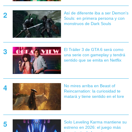
Así de diferente iba a ser Demon's
Souls: en primera persona y con
monstruos de Dark Souls
El Tráiler 3 de GTA 6 será como
una serie con gameplay y tendrá
sentido que se emita en Netflix
No mires arriba en Beast of
Reincarnation: la curiosidad te
matará y tiene sentido en el lore
Solo Leveling Karma mantiene su
estreno en 2026: el juego más