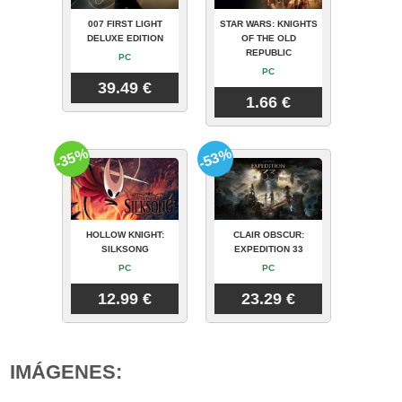
007 FIRST LIGHT
STAR WARS: KNIGHTS
DELUXE EDITION
OF THE OLD
REPUBLIC
PC
PC
39.49 €
1.66 €
-35%
-53%
HOLLOW KNIGHT:
CLAIR OBSCUR:
SILKSONG
EXPEDITION 33
PC
PC
12.99 €
23.29 €
IMÁGENES: