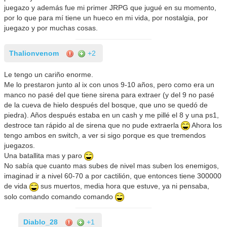
juegazo y además fue mi primer JRPG que jugué en su momento,
por lo que para mí tiene un hueco en mi vida, por nostalgia, por
juegazo y por muchas cosas.
Thalionvenom
+2
Le tengo un cariño enorme.
Me lo prestaron junto al ix con unos 9-10 años, pero como era un
manco no pasé del que tiene sirena para extraer (y del 9 no pasé
de la cueva de hielo después del bosque, que uno se quedó de
piedra). Años después estaba en un cash y me pillé el 8 y una ps1,
destroce tan rápido al de sirena que no pude extraerla
Ahora los
tengo ambos en switch, a ver si sigo porque es que tremendos
juegazos.
Una batallita mas y paro
No sabía que cuanto mas subes de nivel mas suben los enemigos,
imaginad ir a nivel 60-70 a por cactilión, que entonces tiene 300000
de vida
sus muertos, media hora que estuve, ya ni pensaba,
solo comando comando comando
Diablo_28
+1