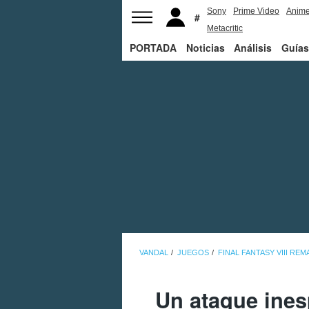
Sony
Prime Video
Anim
Metacritic
PORTADA
Noticias
Análisis
Guías
VANDAL
JUEGOS
FINAL FANTASY VIII RE
Un ataque ines