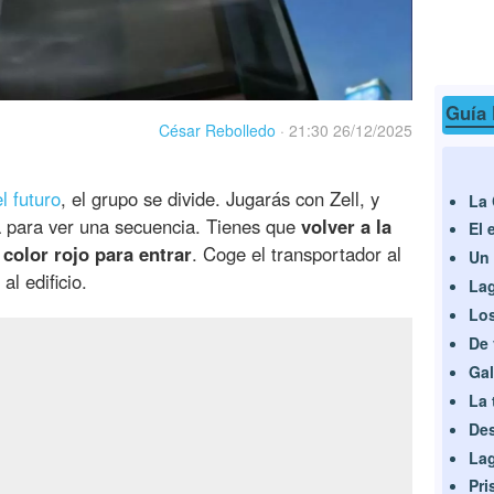
Guía 
César Rebolledo
·
21:30 26/12/2025
l futuro
, el grupo se divide. Jugarás con Zell, y
La 
a para ver una secuencia. Tienes que
volver a la
El 
 color rojo para entrar
. Coge el transportador al
Un 
al edificio.
Lag
Lo
De 
Gal
La 
Des
Lag
Pri