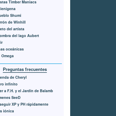
stas Timber Maniacs
lienígena
ueblo Shumi
arrón de Winhill
ieto del artista
ombra del lago Aubert
ir
nas oceánicas
e Omega
Preguntas frecuentes
ienda de Cheryl
ro infinito
er a F.H. y el Jardín de Balamb
menes SeeD
eguir XP y PH rápidamente
s iónica