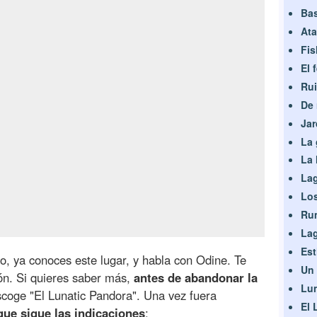
Bas
Ata
Fis
El 
Rui
De 
Jar
La 
La 
Lag
Los
Ru
Lag
Est
o, ya conoces este lugar, y habla con Odine. Te
Un 
ión. Si quieres saber más,
antes de abandonar la
Lu
scoge "El Lunatic Pandora". Una vez fuera
El
que sigue las indicaciones
: