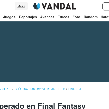
e
Más ↓
Juegos
Reportajes
Avances
Trucos
Foro
Random
Hard
MASTERED
GUÍA FINAL FANTASY VIII REMASTERED
HISTORIA
perado en Final Fantasy