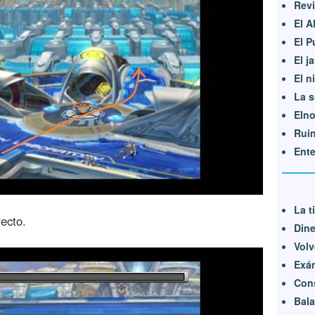
Revi
El A
El P
El j
El n
La s
Elno
Rui
Ent
La t
recto.
Dine
Volv
Exá
Cons
Bala