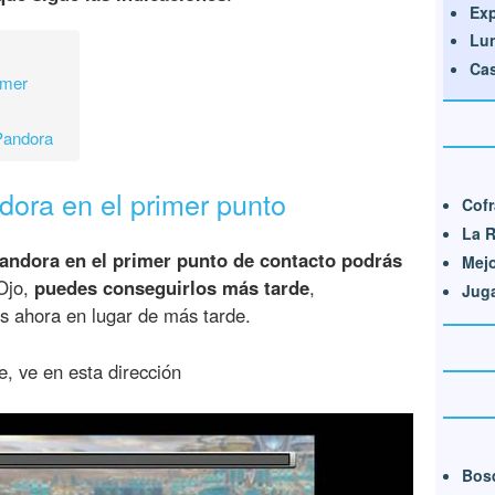
Exp
Lun
Cas
imer
 Pandora
ndora en el primer punto
Cofr
La R
Pandora en el primer punto de contacto podrás
Mejo
 Ojo,
puedes conseguirlos más tarde
,
Juga
s ahora en lugar de más tarde.
, ve en esta dirección
Bos