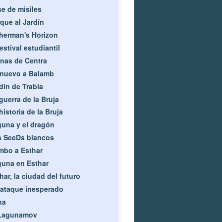
e de misiles
que al Jardín
herman's Horizon
festival estudiantil
nas de Centra
nuevo a Balamb
dín de Trabia
guerra de la Bruja
historia de la Bruja
una y el dragón
 SeeDs blancos
mbo a Esthar
una en Esthar
har, la ciudad del futuro
ataque inesperado
na
 Lagunamov