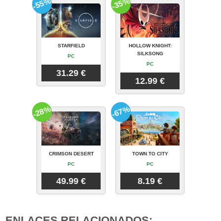
-55%
-35%
STARFIELD
HOLLOW KNIGHT:
SILKSONG
PC
PC
31.29 €
12.99 €
-28%
-67%
CRIMSON DESERT
TOWN TO CITY
PC
PC
49.99 €
8.19 €
ENLACES RELACIONADOS: