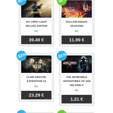
-50%
-38%
007 FIRST LIGHT
HOLLOW KNIGHT:
DELUXE EDITION
SILKSONG
PC
PC
39.49 €
11.99 €
-53%
-91%
CLAIR OBSCUR:
THE INCREDIBLE
EXPEDITION 33
ADVENTURES OF VAN
HELSING II
PC
PC
23.29 €
1.21 €