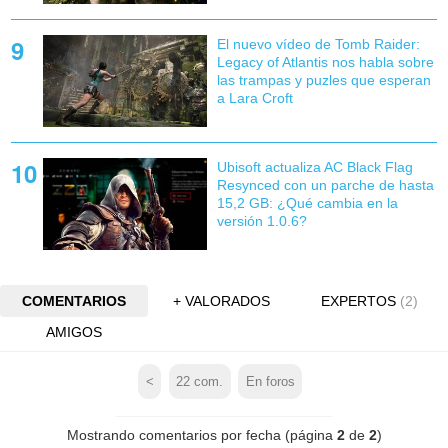
El nuevo vídeo de Tomb Raider:
Legacy of Atlantis nos habla sobre
las trampas y puzles que esperan
a Lara Croft
Ubisoft actualiza AC Black Flag
Resynced con un parche de hasta
15,2 GB: ¿Qué cambia en la
versión 1.0.6?
COMENTARIOS
+ VALORADOS
EXPERTOS
(2)
AMIGOS
<
22
com.
En foros
Mostrando comentarios por fecha (página
2
de
2
)