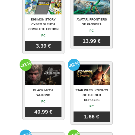
DIGIMON STORY
AVATAR: FRONTIERS
CYBER SLEUTH:
OF PANDORA
COMPLETE EDITION
PC
PC
13.99 €
3.39 €
-31%
-82%
BLACK MYTH:
STAR WARS: KNIGHTS
WUKONG
OF THE OLD
REPUBLIC
PC
PC
40.99 €
1.66 €