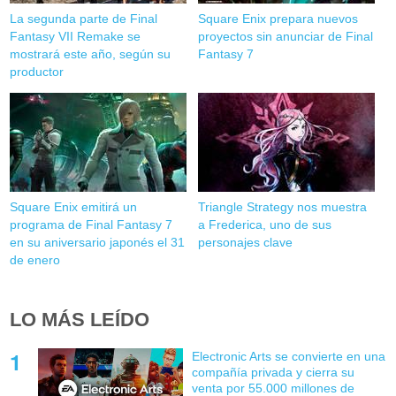
La segunda parte de Final
Square Enix prepara nuevos
Fantasy VII Remake se
proyectos sin anunciar de Final
mostrará este año, según su
Fantasy 7
productor
Square Enix emitirá un
Triangle Strategy nos muestra
programa de Final Fantasy 7
a Frederica, uno de sus
en su aniversario japonés el 31
personajes clave
de enero
LO MÁS LEÍDO
Electronic Arts se convierte en una
compañía privada y cierra su
venta por 55.000 millones de