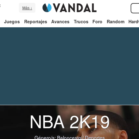
e
Más ↓
Juegos
Reportajes
Avances
Trucos
Foro
Random
Hard
NBA 2K19
Género/s:
Baloncesto
/
Deportes