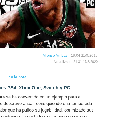
Alfonso Arribas
·
18:04 11/9/2018
Actualizado: 21:31 17/8/2020
Ir a la nota
ones
PS4, Xbox One, Switch y PC
.
pts
se ha convertido en un ejemplo para el
go deportivo anual, consiguiendo una temporada
or que ha pulido su jugabilidad, optimizado sus
 contenido. De esta forma, aunque no es una