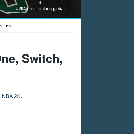
4
.
#204
en el
ranking global
.
S
BSO
ne, Switch,
a NBA 2K.