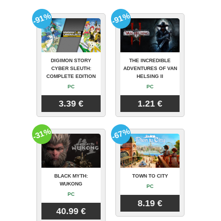
-91%
-91%
DIGIMON STORY
THE INCREDIBLE
CYBER SLEUTH:
ADVENTURES OF VAN
COMPLETE EDITION
HELSING II
PC
PC
3.39 €
1.21 €
-31%
-67%
BLACK MYTH:
TOWN TO CITY
WUKONG
PC
PC
8.19 €
40.99 €