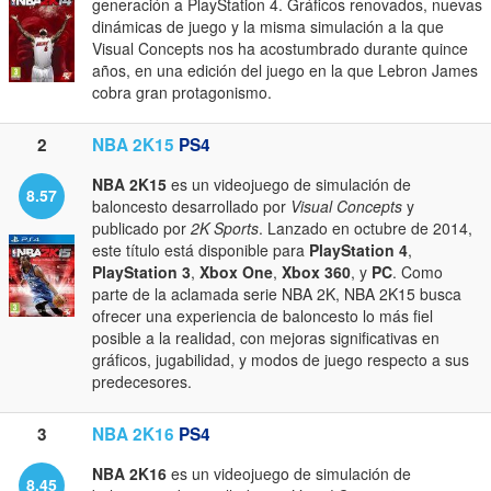
generación a PlayStation 4. Gráficos renovados, nuevas
dinámicas de juego y la misma simulación a la que
Visual Concepts nos ha acostumbrado durante quince
años, en una edición del juego en la que Lebron James
cobra gran protagonismo.
2
NBA 2K15
PS4
NBA 2K15
es un videojuego de simulación de
8.57
baloncesto desarrollado por
Visual Concepts
y
publicado por
2K Sports
. Lanzado en octubre de 2014,
este título está disponible para
PlayStation 4
,
PlayStation 3
,
Xbox One
,
Xbox 360
, y
PC
. Como
parte de la aclamada serie NBA 2K, NBA 2K15 busca
ofrecer una experiencia de baloncesto lo más fiel
posible a la realidad, con mejoras significativas en
gráficos, jugabilidad, y modos de juego respecto a sus
predecesores.
3
NBA 2K16
PS4
NBA 2K16
es un videojuego de simulación de
8.45