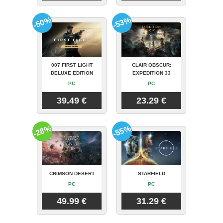
-50%
-53%
007 FIRST LIGHT
CLAIR OBSCUR:
DELUXE EDITION
EXPEDITION 33
PC
PC
39.49 €
23.29 €
-28%
-55%
CRIMSON DESERT
STARFIELD
PC
PC
49.99 €
31.29 €