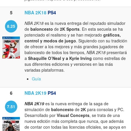
5
NBA 2K18
PS4
NBA 2K18
es la nueva entrega del reputado simulador
8.25
de
baloncesto
de
2K Sports
. En esta secuela se ha
potenciado el realismo y se han mejorado
gráficos,
control y modos de juego
. Siguiendo con su tradición
de ofrecer a los mejores y más grandes jugadores de
baloncesto de todos los tiempos,
NBA 2K18
presentará
a
Shaquille O’Neal y a Kyrie Irving
como estrellas de
sus diferentes ediciones y versiones en las más
variadas plataformas.
Guía
6
NBA 2K19
PS4
NBA 2K19
es la nueva entrega de la saga de
7.51
simulación de
baloncesto
de
2K
para consolas y PC.
Desarrollado por
Visual Concepts
, se trata de una
nueva edición más completa que nunca, que además
de contar con todas las licencias oficiales, se apoya en