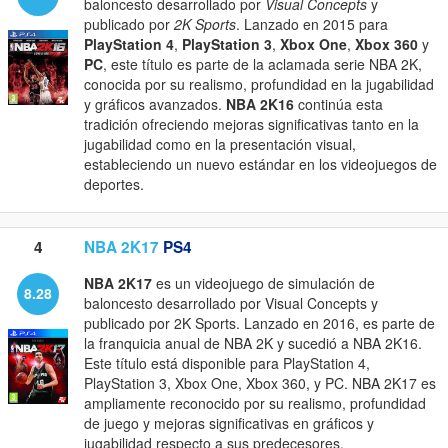
baloncesto desarrollado por
Visual Concepts
y
publicado por
2K Sports
. Lanzado en 2015 para
PlayStation 4
,
PlayStation 3
,
Xbox One
,
Xbox 360
y
PC
, este título es parte de la aclamada serie NBA 2K,
conocida por su realismo, profundidad en la jugabilidad
y gráficos avanzados.
NBA 2K16
continúa esta
tradición ofreciendo mejoras significativas tanto en la
jugabilidad como en la presentación visual,
estableciendo un nuevo estándar en los videojuegos de
deportes.
4
NBA 2K17
PS4
NBA 2K17
es un videojuego de simulación de
8.28
baloncesto desarrollado por Visual Concepts y
publicado por 2K Sports. Lanzado en 2016, es parte de
la franquicia anual de NBA 2K y sucedió a NBA 2K16.
Este título está disponible para PlayStation 4,
PlayStation 3, Xbox One, Xbox 360, y PC. NBA 2K17 es
ampliamente reconocido por su realismo, profundidad
de juego y mejoras significativas en gráficos y
jugabilidad respecto a sus predecesores.