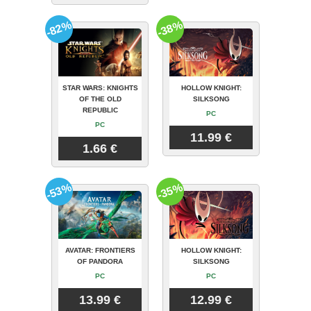
-82%
-38%
STAR WARS: KNIGHTS
HOLLOW KNIGHT:
OF THE OLD
SILKSONG
REPUBLIC
PC
PC
11.99 €
1.66 €
-53%
-35%
AVATAR: FRONTIERS
HOLLOW KNIGHT:
OF PANDORA
SILKSONG
PC
PC
13.99 €
12.99 €