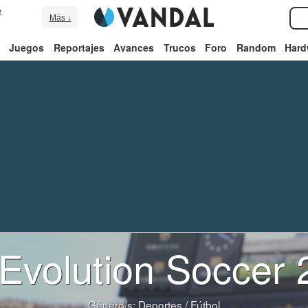
e
Más ↓
Juegos
Reportajes
Avances
Trucos
Foro
Random
Hard
Evolution Soccer
Género/s:
Deportes
/
Fútbol