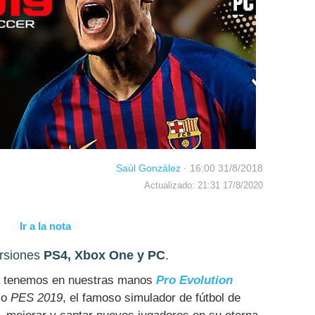
Saúl González
·
16:00 31/8/2018
Actualizado: 21:31 17/8/2020
Ir a la nota
ersiones
PS4, Xbox One y PC
.
ya tenemos en nuestras manos
Pro Evolution
mo
PES 2019
, el famoso simulador de fútbol de