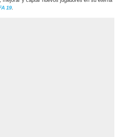
, mejorar y captar nuevos jugadores en su eterna
FA 19
.