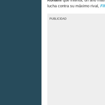
Konami
que intenta, un año más
lucha contra su máximo rival,
FI
PUBLICIDAD