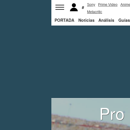
Sony
Prime Video
Anim
Metacritic
PORTADA
Noticias
Análisis
Guías
Pro 