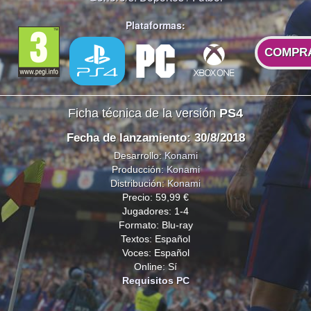
Plataformas:
COMPR
Ficha técnica de la versión
PS4
Fecha de lanzamiento: 30/8/2018
Desarrollo:
Konami
Producción:
Konami
Distribución:
Konami
Precio: 59,99 €
Jugadores: 1-4
Formato: Blu-ray
Textos: Español
Voces: Español
Online: Sí
Requisitos PC