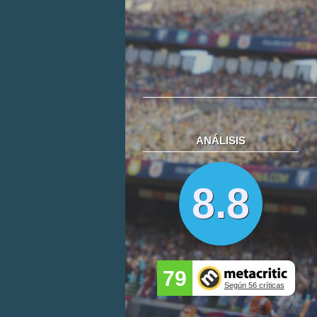
ANÁLISIS
8.8
79
Según 56 críticas