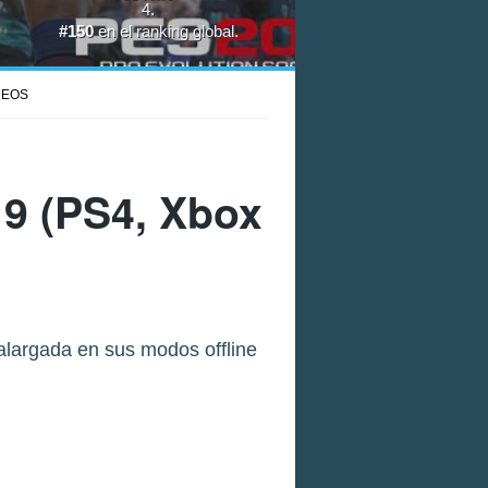
4
.
#150
en el
ranking global
.
DEOS
19
(PS4, Xbox
alargada en sus modos offline