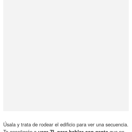
Úsala y trata de rodear el edificio para ver una secuencia.
Te enseñarán a
usar ZL para hablar con gente
que no