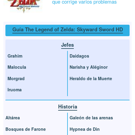
que corrige varios problemas
Guía The Legend of Zelda: Skyward Sword HD
Jefes
Grahim
Daidagos
Malocula
Narisha y Aléginor
Morgrad
Heraldo de la Muerte
Iruoma
Historia
Altárea
Galeón de las arenas
Bosques de Farone
Hypnea de Din