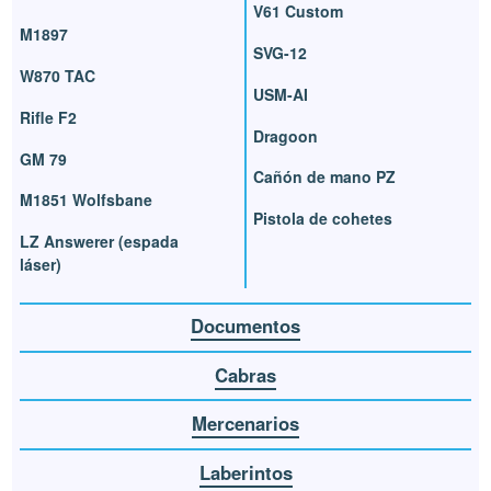
V61 Custom
M1897
SVG-12
W870 TAC
USM-AI
Rifle F2
Dragoon
GM 79
Cañón de mano PZ
M1851 Wolfsbane
Pistola de cohetes
LZ Answerer (espada
láser)
Documentos
Cabras
Mercenarios
Laberintos