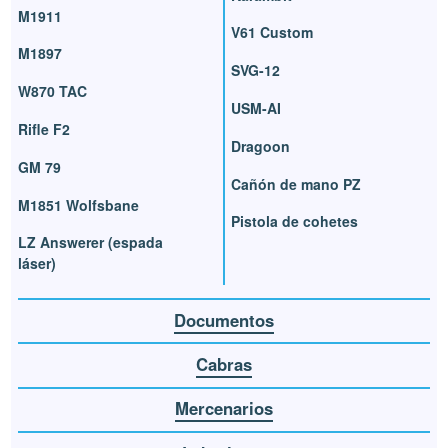
M1911
V61 Custom
M1897
SVG-12
W870 TAC
USM-AI
Rifle F2
Dragoon
GM 79
Cañón de mano PZ
M1851 Wolfsbane
Pistola de cohetes
LZ Answerer (espada
láser)
Documentos
Cabras
Mercenarios