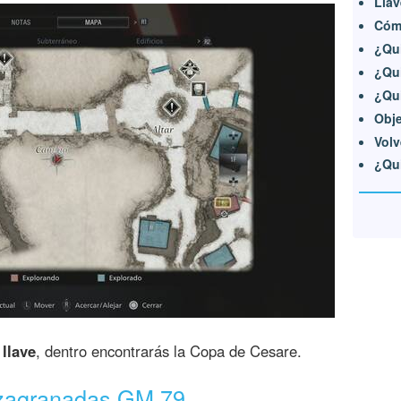
Llav
Cómo
¿Qui
¿Qu
¿Qui
Obje
Volv
¿Qui
 llave
, dentro encontrarás la Copa de Cesare.
nzagranadas GM 79