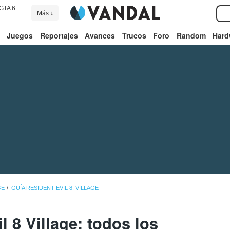
GTA 6
Más ↓
Juegos
Reportajes
Avances
Trucos
Foro
Random
Hard
GE
GUÍA RESIDENT EVIL 8: VILLAGE
l 8 Village: todos los