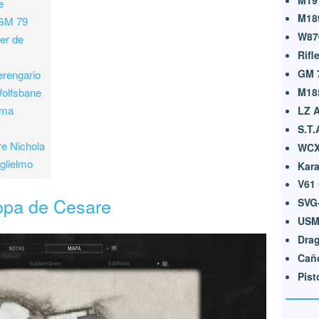
e
M18
 GM 79
W87
er de
Rifl
GM 
erengario
olfsbane
M18
ama
LZ A
S.T.
re Nichola
WC
uglielmo
Kar
V61
Copa de Cesare
SVG
USM
Dra
Cañ
Pist