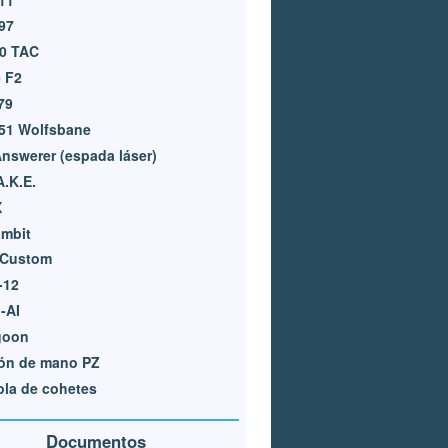
97
0 TAC
e F2
79
51 Wolfsbane
nswerer (espada láser)
A.K.E.
X
ambit
 Custom
-12
-AI
goon
ón de mano PZ
ola de cohetes
Documentos