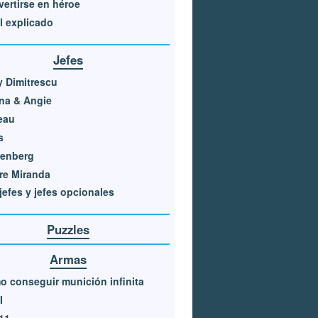
ertirse en héroe
l explicado
Jefes
 Dimitrescu
na & Angie
eau
s
senberg
re Miranda
jefes y jefes opcionales
Puzzles
Armas
 conseguir munición infinita
I
11