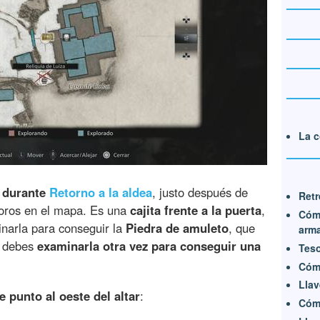
La c
 durante
Retorno a la aldea
, justo después de
Retr
oros en el mapa. Es una
cajita frente a la puerta
,
Cómo
narla para conseguir la
Piedra de amuleto
, que
arma
, debes
examinarla otra vez para conseguir una
Tes
Cómo
Llav
e punto al oeste del altar
:
Cóm