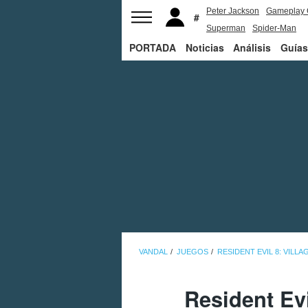
Peter Jackson
Gameplay 
Superman
Spider-Man
PORTADA
Noticias
Análisis
Guías
VANDAL
JUEGOS
RESIDENT EVIL 8: VILLA
Resident Evi