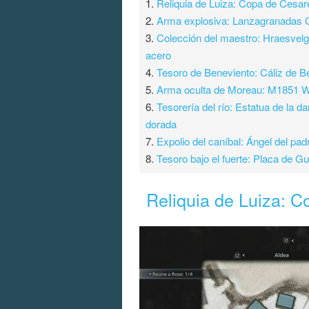
1.
Reliquia de Luiza: Copa de Cesar
2.
Arma explosiva: Lanzagranadas
3.
Colección del maestro: Hraesvelg
acero
4.
Tesoro de Beneviento: Cáliz de B
5.
Arma oculta de Moreau: M1851 W
6.
Tesorería del río: Estatua de la d
dorada
7.
Expolio del caníbal: Ángel del pad
8.
Tesoro bajo el fuerte: Placa de G
Reliquia de Luiza: 