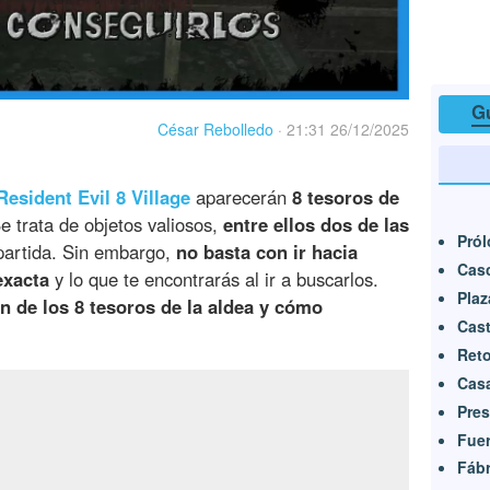
Gu
César Rebolledo
·
21:31 26/12/2025
Resident Evil 8 Village
aparecerán
8 tesoros de
 trata de objetos valiosos,
entre ellos dos de las
Pró
partida. Sin embargo,
no basta con ir hacia
Casc
exacta
y lo que te encontrarás al ir a buscarlos.
Plaz
ón de los 8 tesoros de la aldea y cómo
Cast
Reto
Cas
Pre
Fuer
Fábr