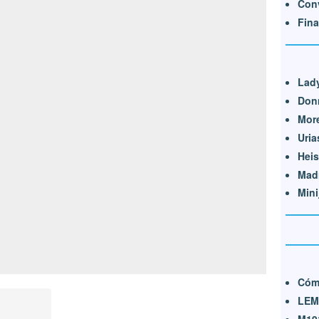
Conv
Fina
Lady
Don
Mor
Uria
Hei
Mad
Mini
Cómo
LEM
M19