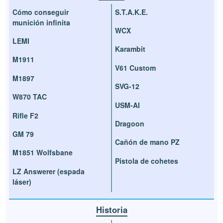
Cómo conseguir
S.T.A.K.E.
munición infinita
WCX
LEMI
Karambit
M1911
V61 Custom
M1897
SVG-12
W870 TAC
USM-AI
Rifle F2
Dragoon
GM 79
Cañón de mano PZ
M1851 Wolfsbane
Pistola de cohetes
LZ Answerer (espada
láser)
Historia