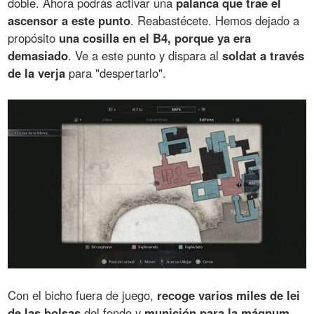
doble. Ahora podrás activar una
palanca que trae el
ascensor a este punto
. Reabastécete. Hemos dejado a
propósito
una cosilla en el B4, porque ya era
demasiado
. Ve a este punto y dispara al
soldat a través
de la verja
para "despertarlo".
Con el bicho fuera de juego,
recoge varios miles de lei
de las bolsas
del fondo y
munición para la mágnum
.