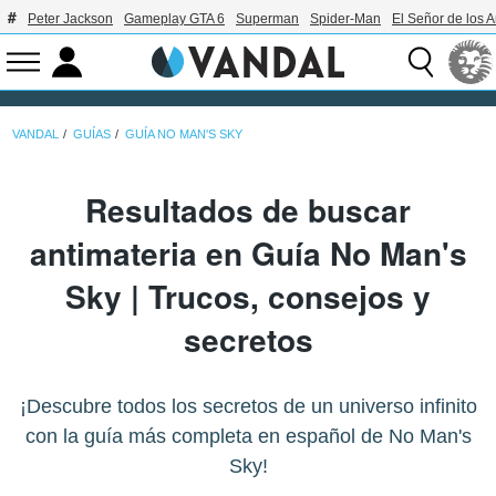
Peter Jackson
Gameplay GTA 6
Superman
Spider-Man
El Señor de los A
VANDAL
GUÍAS
GUÍA NO MAN'S SKY
Resultados de buscar
antimateria en Guía No Man's
Sky | Trucos, consejos y
secretos
¡Descubre todos los secretos de un universo infinito
con la guía más completa en español de No Man's
Sky!