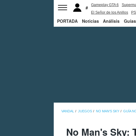
Gameplay GTA 6
Superm
El Señor de los Anillos
PS
PORTADA
Noticias
Análisis
Guías
VANDAL
JUEGOS
NO MAN'S SKY
GUÍA N
No Man's Sky: T