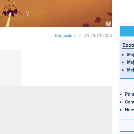
Redacción
·
21:30 26/12/2025
Exot
Mej
Mej
Mej
Prim
Cent
Nue