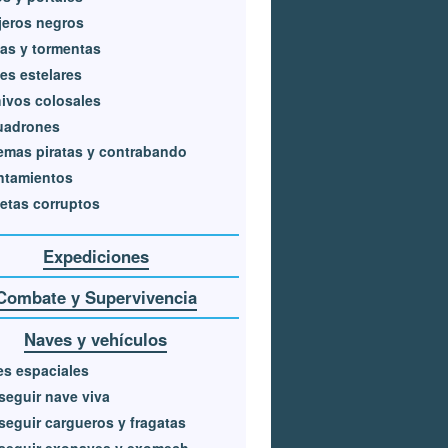
jeros negros
as y tormentas
es estelares
ivos colosales
uadrones
emas piratas y contrabando
ntamientos
etas corruptos
Expediciones
Combate y Supervivencia
Naves y vehículos
s espaciales
eguir nave viva
eguir cargueros y fragatas
seguir exonaves y exomech