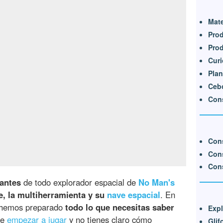
Mate
Pro
Prod
Cur
Plan
Cebo
Cons
Con
Cons
Cons
antes
de todo explorador espacial de
No Man's
je, la multiherramienta y su
nave espacial
. En
hemos preparado
todo lo que necesitas saber
Expl
de
empezar a jugar
y no tienes claro cómo
Glif