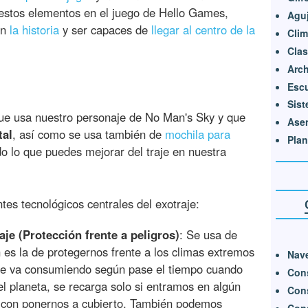
estos elementos en el juego de Hello Games,
Agu
en
la historia
y ser capaces de
llegar al centro de la
Clim
Clas
Arch
Esc
Sist
que usa nuestro personaje de No Man's Sky y que
Ase
tal
, así como se usa también de
mochila para
Plan
do lo que puedes mejorar del traje en nuestra
es tecnológicos centrales del exotraje:
je (Protección frente a peligros)
: Se usa de
 es la de protegernos frente a los climas extremos
Nave
se va consumiendo según pase el tiempo cuando
Cons
l planeta, se recarga solo si entramos en algún
Cons
 con ponernos a cubierto. También podemos
Con