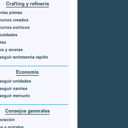
Crafting y refinería
rias primas
ductos creados
uctos exóticos
iosidades
tas
s y recetas
eguir antimateria rápido
Economía
seguir unidades
eguir nanites
eguir mercurio
Consejos generales
oración
os y portales