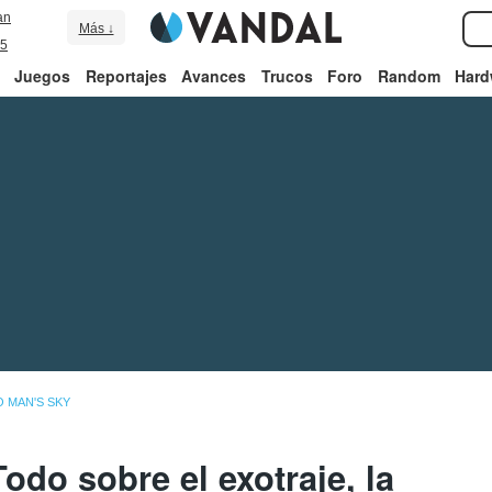
an
Más ↓
5
Juegos
Reportajes
Avances
Trucos
Foro
Random
Hard
O MAN'S SKY
odo sobre el exotraje, la