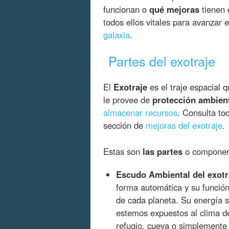
funcionan o
qué mejoras
tienen 
todos ellos vitales para avanzar 
galaxia
.
Partes del exotraje
El
Exotraje
es el traje espacial 
le provee de
protección ambien
almacenar recursos
. Consulta to
sección de
mejoras del exotraje
.
Estas son
las partes
o component
Escudo Ambiental del exotra
forma automática y su función
de cada planeta. Su energía 
estemos expuestos al clima de
refugio, cueva o simplemente