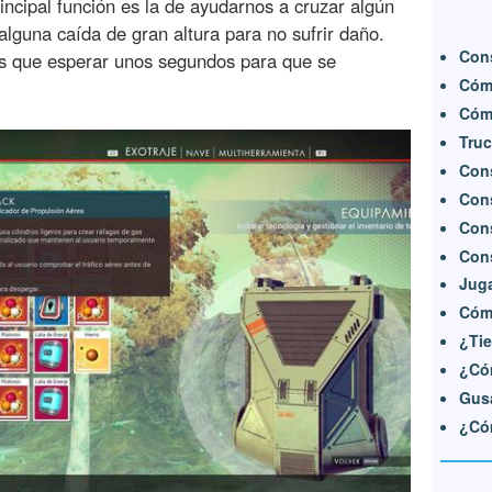
ncipal función es la de ayudarnos a cruzar algún
alguna caída de gran altura para no sufrir daño.
Cons
s que esperar unos segundos para que se
Cómo
Cómo
Truc
Cons
Cons
Cons
Cons
Juga
Cómo
¿Tie
¿Có
Gus
¿Cóm