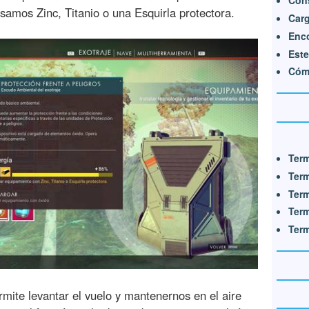
samos Zinc, Titanio o una Esquirla protectora.
Carg
Enco
Este
Cóm
Term
Term
Term
Term
Term
rmite levantar el vuelo y mantenernos en el aire