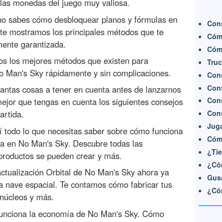
 las monedas del juego muy valiosa.
 no sabes cómo desbloquear planos y fórmulas en
Cons
 te mostramos los principales métodos que te
Cómo
mente garantizada.
Cómo
os los mejores métodos que existen para
Truc
 Man's Sky rápidamente y sin complicaciones.
Cons
Cons
antas cosas a tener en cuenta antes de lanzarnos
Cons
ejor que tengas en cuenta los siguientes consejos
Cons
artida.
Juga
í todo lo que necesitas saber sobre cómo funciona
Cómo
ería en No Man's Sky. Descubre todas las
¿Tie
productos se pueden crear y más.
¿Có
 actualización Orbital de No Man's Sky ahora ya
Gus
a nave espacial. Te contamos cómo fabricar tus
¿Cóm
 núcleos y más.
funciona la economía de No Man's Sky. Cómo