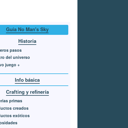
Guía No Man's Sky
Historia
eros pasos
ro del universo
vo juego +
Info básica
Crafting y refinería
rias primas
ductos creados
uctos exóticos
iosidades