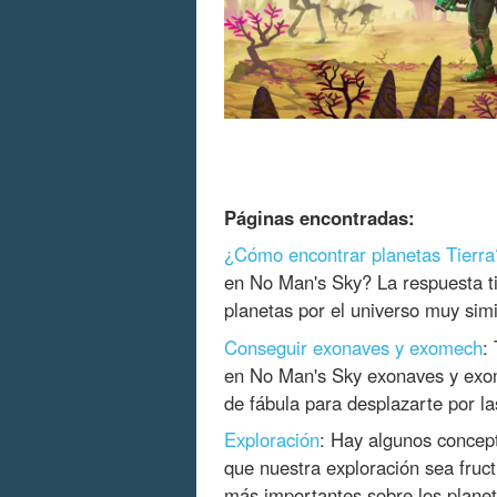
Páginas encontradas:
¿Cómo encontrar planetas Tierra
en No Man's Sky? La respuesta ti
planetas por el universo muy simi
Conseguir exonaves y exomech
:
en No Man's Sky exonaves y exo
de fábula para desplazarte por la
Exploración
: Hay algunos concep
que nuestra exploración sea fruc
más importantes sobre los planet