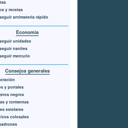
tas
s y recetas
eguir antimateria rápido
Economía
seguir unidades
eguir nanites
eguir mercurio
Consejos generales
oración
os y portales
jeros negros
as y tormentas
es estelares
ivos colosales
uadrones