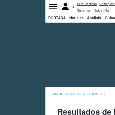
Peter Jackson
Gameplay 
Superman
Spider-Man
PORTADA
Noticias
Análisis
Guías
VANDAL
GUÍAS
GUÍA NO MAN'S SKY
Resultados de 