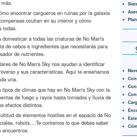
o más.
Sist
Ase
ómo encontrar cargueros en ruinas por la galaxia
Plan
compensas ocultan en su interior y cómo
s todas.
 domesticar a todas las criaturas de No Man's
eta de cebos e ingredientes que necesitarás para
sador de nutrientes.
elares de No Man's Sky nos ayudan a identificar
Nave
universo y sus características. Aquí te enseñamos
Cons
ada una.
Cons
s tipos de climas que hay en No Man's Sky con la
Con
entas de fuego y rayos hasta tornados y lluvia de
Carg
 efectos distintos.
Enco
ultitud de elementos hostiles en el espacio de No
Este
iales, robots... Te contamos lo que debes saber
Cóm
s encuentros.