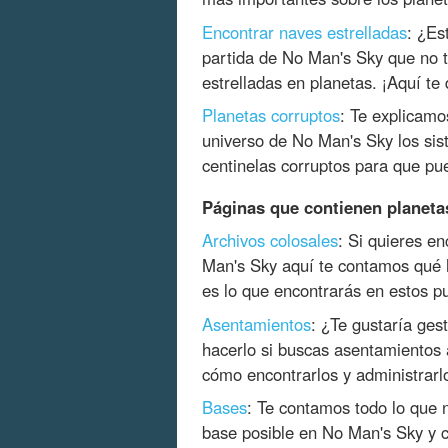
Encontrar naves estrelladas
: ¿Es
partida de No Man's Sky que no 
estrelladas en planetas. ¡Aquí te
Planetas corruptos
: Te explicamo
universo de No Man's Sky los sis
centinelas corruptos para que pu
Páginas que contienen planeta
Archivos colosales
: Si quieres en
Man's Sky aquí te contamos qué 
es lo que encontrarás en estos pu
Asentamientos
: ¿Te gustaría ge
hacerlo si buscas asentamientos a
cómo encontrarlos y administrarlo
Bases
: Te contamos todo lo que 
base posible en No Man's Sky y 