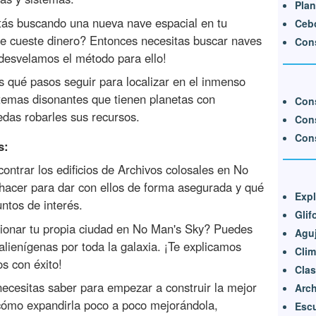
Plan
tás buscando una nueva nave espacial en tu
Cebo
te cueste dinero? Entonces necesitas buscar naves
Cons
 desvelamos el método para ello!
s qué pasos seguir para localizar en el inmenso
temas disonantes que tienen planetas con
Con
edas robarles sus recursos.
Cons
Cons
s:
contrar los edificios de Archivos colosales en No
hacer para dar con ellos de forma asegurada y qué
Expl
ntos de interés.
Glif
stionar tu propia ciudad en No Man's Sky? Puedes
Agu
lienígenas por toda la galaxia. ¡Te explicamos
Clim
s con éxito!
Clas
necesitas saber para empezar a construir la mejor
Arch
cómo expandirla poco a poco mejorándola,
Esc