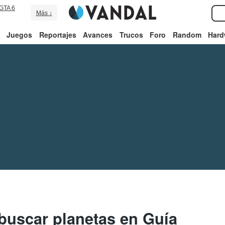
GTA 6
Más ↓
Juegos
Reportajes
Avances
Trucos
Foro
Random
Hard
buscar planetas en Guía