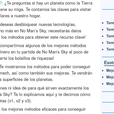
?
: ¿Te preguntas si hay un planeta como la Tierra
ene su miga. Te contamos las claves para visitar
lares a nuestro hogar.
Term
i deseas desbloquear nuevas tecnologías,
Term
cho más en No Man’s Sky, necesitarás datos
Term
los métodos para obtener este recurso clave!
Term
e compartimos algunos de los mejores métodos
Term
nero en tu partida de No Man's Sky al poco de
rte los bolsillos de riquezas!
Exot
 Te mostramos los métodos para poder conseguir
Mejo
mech, así como también sus mejoras. Te vendrán
Mejo
s superficies de los planetas.
Mejo
enes ni idea de para qué sirven exactamente los
's Sky? Te lo explicamos aquí y te decimos cómo
tas (v1, v2 y v3).
 los mejores métodos eficaces para conseguir