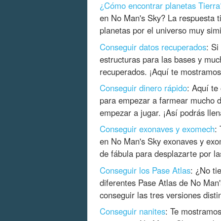
¿Cómo encontrar planetas Tierra
en No Man's Sky? La respuesta ti
planetas por el universo muy simi
Conseguir datos recuperados
: S
estructuras para las bases y mu
recuperados. ¡Aquí te mostramos 
Conseguir dinero rápido
: Aquí t
para empezar a farmear mucho di
empezar a jugar. ¡Así podrás llena
Conseguir exonaves y exomech
:
en No Man's Sky exonaves y exo
de fábula para desplazarte por la
Conseguir los Pase Atlas
: ¿No ti
diferentes Pase Atlas de No Man
conseguir las tres versiones distin
Conseguir nanites
: Te mostramos