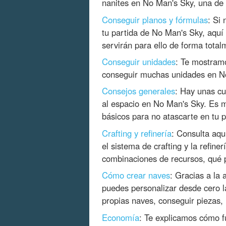
nanites en No Man's Sky, una de
Conseguir planos y fórmulas
: Si
tu partida de No Man's Sky, aquí
servirán para ello de forma total
Conseguir unidades
: Te mostram
conseguir muchas unidades en No
Consejos generales
: Hay unas cu
al espacio en No Man's Sky. Es m
básicos para no atascarte en tu p
Crafting y refinería
: Consulta aqu
el sistema de crafting y la refin
combinaciones de recursos, qué 
Cómo crear naves
: Gracias a la
puedes personalizar desde cero l
propias naves, conseguir piezas,
Economía
: Te explicamos cómo 