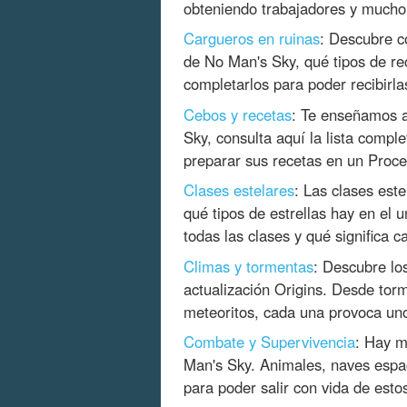
obteniendo trabajadores y much
Cargueros en ruinas
: Descubre c
de No Man's Sky, qué tipos de re
completarlos para poder recibirla
Cebos y recetas
: Te enseñamos a
Sky, consulta aquí la lista compl
preparar sus recetas en un Proce
Clases estelares
: Las clases est
qué tipos de estrellas hay en el 
todas las clases y qué significa c
Climas y tormentas
: Descubre lo
actualización Origins. Desde torm
meteoritos, cada una provoca unos
Combate y Supervivencia
: Hay m
Man's Sky. Animales, naves espac
para poder salir con vida de esto