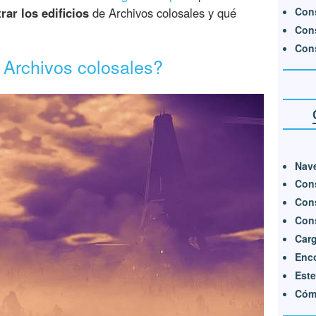
Con
ar los edificios
de Archivos colosales y qué
Cons
Cons
 Archivos colosales?
Nave
Cons
Cons
Con
Carg
Enco
Este
Cóm