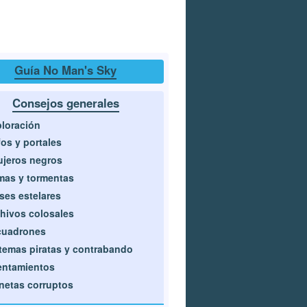
Guía No Man's Sky
Consejos generales
loración
fos y portales
jeros negros
mas y tormentas
ses estelares
hivos colosales
cuadrones
temas piratas y contrabando
entamientos
netas corruptos