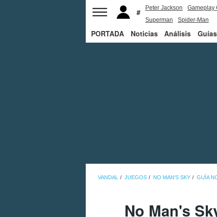
Peter Jackson
Gameplay 
Superman
Spider-Man
PORTADA
Noticias
Análisis
Guías
VANDAL
JUEGOS
NO MAN'S SKY
GUÍA N
No Man's Sk