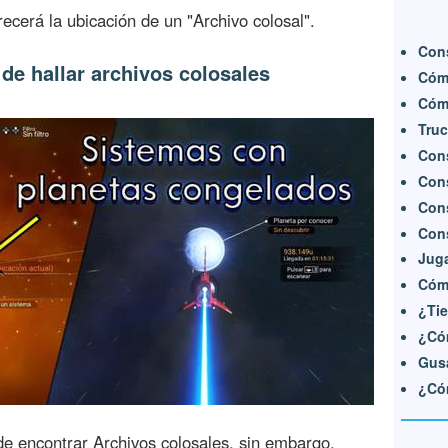
ecerá la ubicación de un "Archivo colosal".
Cons
de hallar archivos colosales
Cómo
Cómo
Truc
Cons
Cons
Cons
Cons
Juga
Cómo
¿Tie
¿Có
Gus
¿Cóm
e encontrar Archivos colosales, sin embargo,