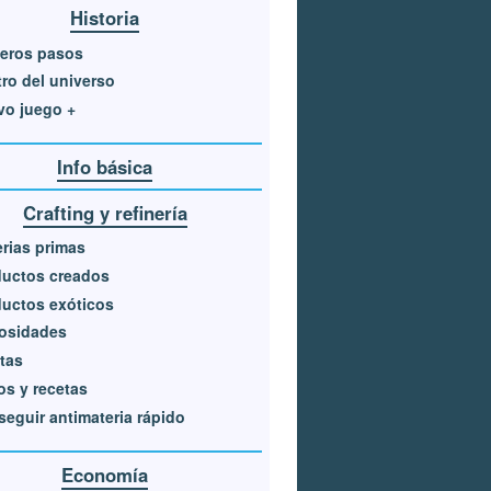
Historia
eros pasos
ro del universo
vo juego +
Info básica
Crafting y refinería
rias primas
ductos creados
uctos exóticos
iosidades
tas
s y recetas
eguir antimateria rápido
Economía