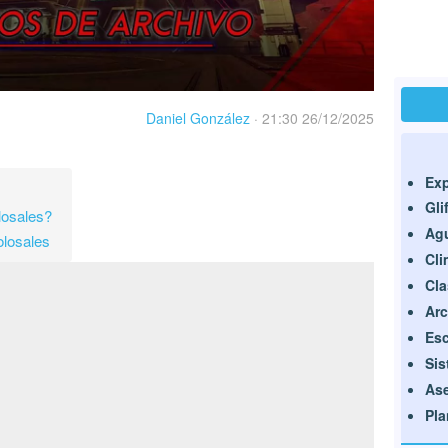
Daniel González
·
21:30 26/12/2025
Exp
Gli
losales?
Agu
olosales
Cli
Cla
Arc
Es
Sis
As
Pla