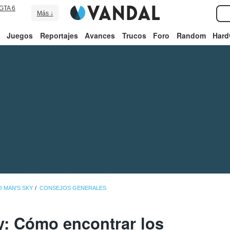
GTA 6
Más ↓
Juegos
Reportajes
Avances
Trucos
Foro
Random
Hard
O MAN'S SKY
CONSEJOS GENERALES
y: Cómo encontrar los