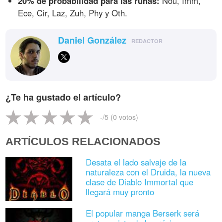
20% de probabilidad para las runas:
Nou, Imm,
Ece, Cir, Laz, Zuh, Phy y Oth.
Daniel González
REDACTOR
¿Te ha gustado el artículo?
-
/5 (
0
votos)
ARTÍCULOS RELACIONADOS
Desata el lado salvaje de la
naturaleza con el Druida, la nueva
clase de Diablo Immortal que
llegará muy pronto
El popular manga Berserk será