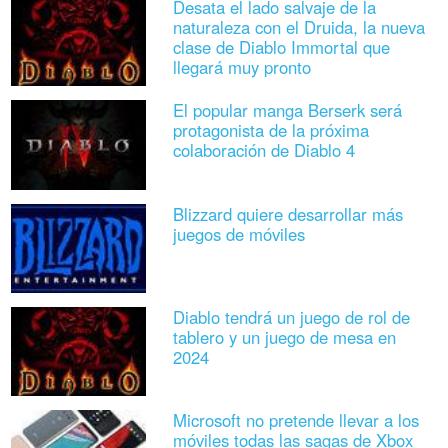
Desata el lado salvaje de la
naturaleza con el Druida, la nueva
clase de Diablo Immortal que
llegará muy pronto
El popular manga Berserk será
protagonista de la próxima
colaboración de Diablo 4
Blizzard quiere desarrollar más
juegos de móviles
Diablo tendrá un juego de rol de
tablero y un juego de mesa en
2024
Microsoft no pretende llevar a los
móviles todas las sagas de Xbox