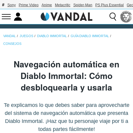
Sony
Prime Video
Anime
Metacritic
Spider-Man
PS Plus Essential
Geo
VANDAL
JUEGOS
DIABLO IMMORTAL
GUÍA DIABLO IMMORTAL
CONSEJOS
Navegación automática en
Diablo Immortal: Cómo
desbloquearla y usarla
Te explicamos lo que debes saber para aprovecharte
del sistema de navegación automática que presenta
Diablo Immortal. ¡Haz que tu personaje viaje por ti a
todas partes fácilmente!