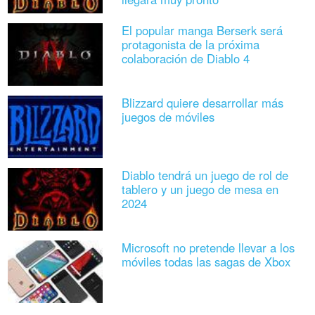
El popular manga Berserk será
protagonista de la próxima
colaboración de Diablo 4
Blizzard quiere desarrollar más
juegos de móviles
Diablo tendrá un juego de rol de
tablero y un juego de mesa en
2024
Microsoft no pretende llevar a los
móviles todas las sagas de Xbox