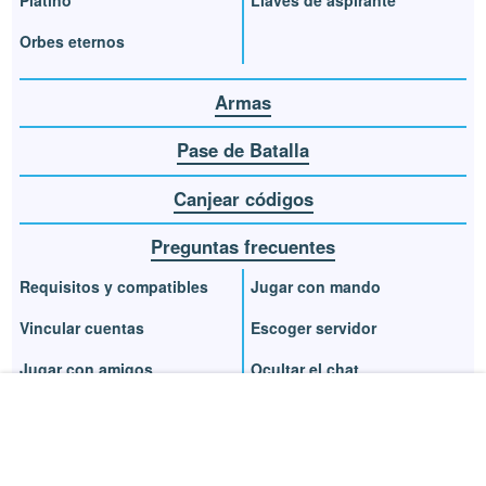
Orbes eternos
Armas
Pase de Batalla
Canjear códigos
Preguntas frecuentes
Requisitos y compatibles
Jugar con mando
Vincular cuentas
Escoger servidor
Jugar con amigos
Ocultar el chat
Jugar PvP
Dificultades
Crear banda de guerra
Puzzles de la biblioteca