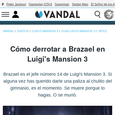
Peter Jackson
Gameplay GTA 6
Superman
Spider-Man
El Señor de los A
VANDAL
JUEGOS
LUIGI'S MANSION 3
GUÍA LUIGI'S MANSION 3
JEFES
Cómo derrotar a Brazael en
Luigi's Mansion 3
Brazael es el jefe número 14 de Luigi's Mansion 3. Si
alguna vez has querido darle una paliza al chulito del
gimnasio, es el momento. Se muere porque lo
hagas. O se murió.