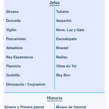
Jefes
Sirvano
Tuberio
Doncella
Serpertiti
Vigilio
Nova, Luz y Gala
Pescanislao
Escualopalo
Almadeus
Brazael
Rey Espantacus
Bailiau
Planticio
Vilma du Tel
Godzilla
Rey Boo
Dinosaurio / Crujmañón
Historia
Sótano y Primera planta
Museo de historia