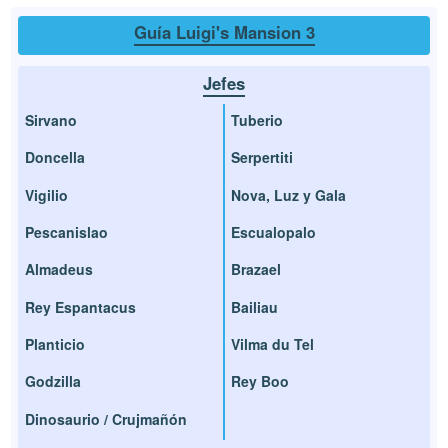
Guía Luigi's Mansion 3
Jefes
Sirvano
Tuberio
Doncella
Serpertiti
Vigilio
Nova, Luz y Gala
Pescanislao
Escualopalo
Almadeus
Brazael
Rey Espantacus
Bailiau
Planticio
Vilma du Tel
Godzilla
Rey Boo
Dinosaurio / Crujmañón