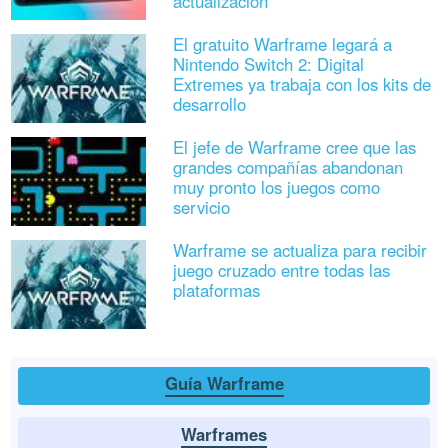
actualización
El gratuito Warframe legará a
Nintendo Switch 2: Digital
Extremes ya trabaja con los kits de
desarrollo
El jefe de Warframe cree que las
grandes compañías abandonan
muy pronto los juegos como
servicio
Warframe se actualiza para recibir
juego cruzado entre todas las
plataformas
Guía Warframe
Warframes