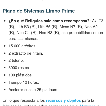
Plano de Sistemas Limbo Prime
¿En qué Reliquias sale como recompensa?:
Axi T3
(R), Lith B3 (R), Lith B6 (R), Meso N7 (R), Neo A2
(R), Neo C1 (R), Neo R3 (R), con probabilidad común
para las mismas.
15.000 créditos.
2 extracto de nitain.
2 telurio.
3000 restos.
100 plástidos.
Tiempo 12 horas.
Acelerar cuesta 25 platinum.
En lo que respecta a los
recursos y objetos
para la
fabricación, estos pueden
comprarse en el
Mercado
o