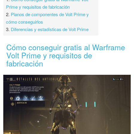
Prime y requisitos de fabricación
2.
Planos de componentes de Volt Prime y
cómo conseguirlos
3.
Diferencias y estadísticas de Volt Prime
Cómo conseguir gratis al Warframe
Volt Prime y requisitos de
fabricación