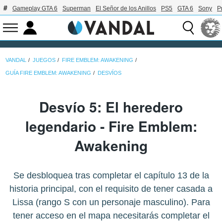
Gameplay GTA 6
Superman
El Señor de los Anillos
PS5
GTA 6
Sony
P
VANDAL
JUEGOS
FIRE EMBLEM: AWAKENING
GUÍA FIRE EMBLEM: AWAKENING
DESVÍOS
Desvío 5: El heredero
legendario - Fire Emblem:
Awakening
Se desbloquea tras completar el capítulo 13 de la
historia principal, con el requisito de tener casada a
Lissa (rango S con un personaje masculino). Para
tener acceso en el mapa necesitarás completar el