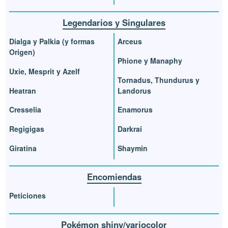
Legendarios y Singulares
Dialga y Palkia (y formas
Arceus
Origen)
Phione y Manaphy
Uxie, Mesprit y Azelf
Tornadus, Thundurus y
Heatran
Landorus
Cresselia
Enamorus
Regigigas
Darkrai
Giratina
Shaymin
Encomiendas
Peticiones
Pokémon shiny/variocolor