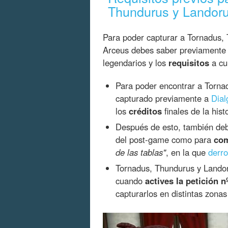
Thundurus y Landor
Para poder capturar a Tornadus
Arceus debes saber previamente
legendarios y los
requisitos
a cu
Para poder encontrar a Torn
capturado previamente a
Dial
los
créditos
finales de la hist
Después de esto, también deb
del post-game como para
com
de las tablas"
, en la que
derro
Tornadus, Thundurus y Landor
cuando
actives la petición n
capturarlos en distintas zona