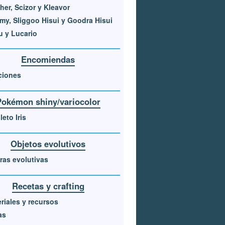
her, Scizor y Kleavor
y, Sliggoo Hisui y Goodra Hisui
u y Lucario
Encomiendas
ciones
Pokémon shiny/variocolor
eto Iris
Objetos evolutivos
ras evolutivas
Recetas y crafting
riales y recursos
as