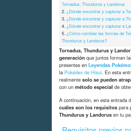
Tornadus, Thundurus y Landorus
2.
¿Dónde encontrar y capturar a T
3.
¿Dónde encontrar y capturar a T
4.
¿Dónde encontrar y capturar a L
5.
¿Cómo cambiar las formas de To
Thundurus y Landorus?
Tornadus, Thundurus y Lando
generación
que juntos forman las
presentes en
Leyendas Pokémo
la
Pokédex de Hisui
. En esta ent
realmente
solo se pueden atrap
con un
método especial
de obten
A continuación, en esta entrada 
cuáles son los requisitos
para 
Thundurus y Landorus
en tu pa
Requisitos previos p