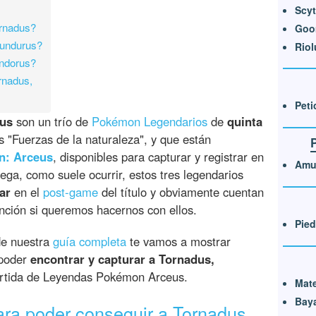
Scyt
ornadus?
Goom
hundurus?
Riol
andorus?
rnadus,
Peti
rus
son un trío de
Pokémon Legendarios
de
quinta
 "Fuerzas de la naturaleza", y que están
n: Arceus
, disponibles para capturar y registrar en
Amul
rega, como suele ocurrir, estos tres legendarios
ar
en el
post-game
del título y obviamente cuentan
ción si queremos hacernos con ellos.
Pied
de nuestra
guía completa
te vamos a mostrar
poder
encontrar y capturar a Tornadus,
rtida de Leyendas Pokémon Arceus.
Mate
Bay
ara poder conseguir a Tornadus,