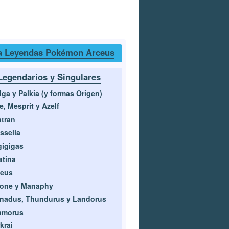
a Leyendas Pokémon Arceus
Legendarios y Singulares
lga y Palkia (y formas Origen)
e, Mesprit y Azelf
tran
sselia
igigas
atina
ceus
ione y Manaphy
nadus, Thundurus y Landorus
amorus
krai