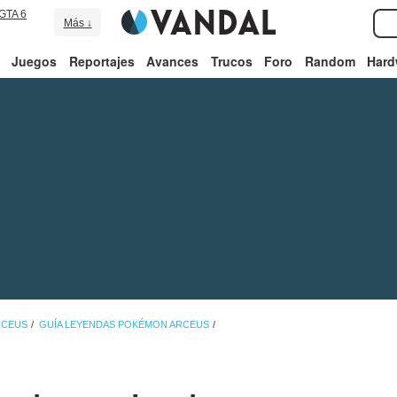
GTA 6
Más ↓
Juegos
Reportajes
Avances
Trucos
Foro
Random
Hard
RCEUS
GUÍA LEYENDAS POKÉMON ARCEUS