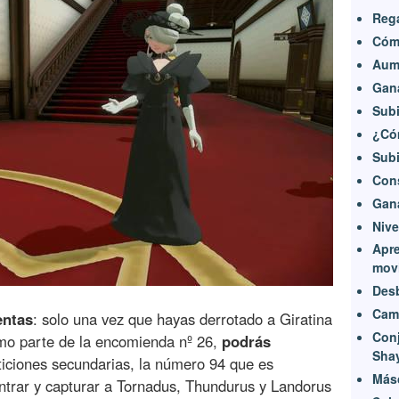
Rega
Cóm
Aume
Gana
Subi
¿Có
Subi
Cons
Gana
Nive
Apre
mov
Des
Camb
entas
: solo una vez que hayas derrotado a Giratina
Conj
mo parte de la encomienda nº 26,
podrás
Sha
ticiones secundarias, la número 94 que es
Másc
ntrar y capturar a Tornadus, Thundurus y Landorus