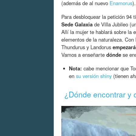
(además de al nuevo
Enamorus
).
Para desbloquear la petición 94 
Sede Galaxia
de Villa Jubileo (
Allí la mujer te hablará sobre l
elementos de la naturaleza. Con l
Thundurus y Landorus
empezarán
Vamos a enseñarte
dónde
se enc
Nota:
cabe mencionar que Tor
en
su versión shiny
(tienen
sh
¿Dónde encontrar y 