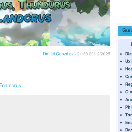
Guí
Dia
Daniel González
·
21:30 26/12/2025
Uxi
Hea
Cre
Reg
 Enamorus.
Gir
Ar
Ph
Tor
En
Dar