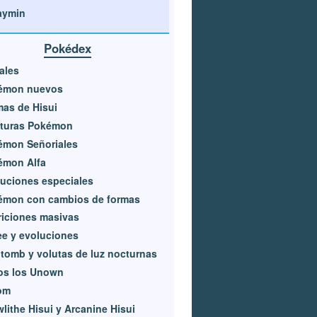
aymin
Pokédex
iales
émon nuevos
as de Hisui
turas Pokémon
émon Señoriales
émon Alfa
uciones especiales
émon con cambios de formas
iciones masivas
e y evoluciones
itomb y volutas de luz nocturnas
os los Unown
om
lithe Hisui y Arcanine Hisui