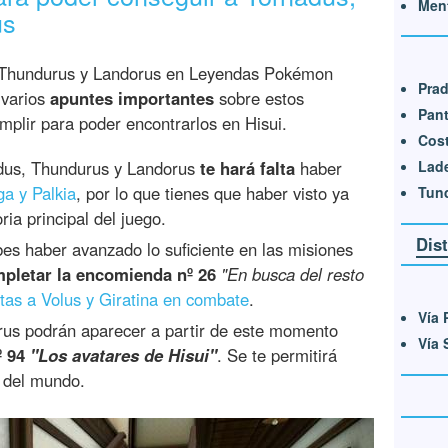
Ment
us
, Thundurus y Landorus en Leyendas Pokémon
Prad
 varios
apuntes importantes
sobre estos
Pant
mplir para poder encontrarlos en Hisui.
Cost
Lad
adus, Thundurus y Landorus
te hará falta
haber
ga y Palkia
, por lo que tienes que haber visto ya
Tund
oria principal del juego.
Dis
es haber avanzado lo suficiente en las misiones
pletar la encomienda nº 26
"En busca del resto
tas a Volus y Giratina en combate
.
Vía 
us podrán aparecer a partir de este momento
Vía 
º 94
"Los avatares de Hisui"
. Se te permitirá
s del mundo.