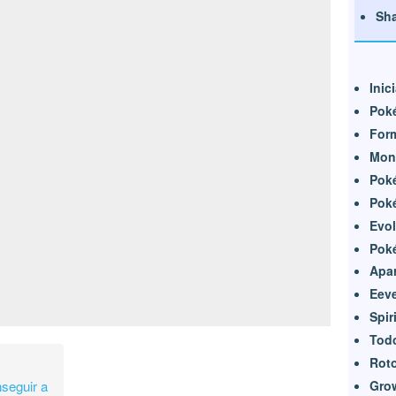
Sh
Inic
Pok
Form
Mon
Pok
Pok
Evol
Pok
Apar
Eeve
Spir
Tod
Rot
nseguir a
Grow